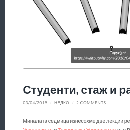
Copyright -
https://waitbutwhy.com/2018/04/
Студенти, стаж и р
03/04/2019
/
НЕДКО
/
2 COMMENTS
Миналата седмица изнесохме две лекции ре
Университет
и
Технически Университет
във В