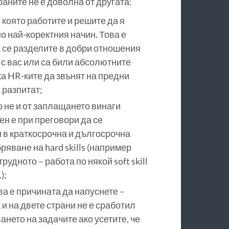
аните не е доволна от другата:
 която работите и решите да я
о най-коректния начин. Това е
а се разделите в добри отношения
 с вас или са били абсолютните
ка HR-ките да звънят на предни
 разпитат;
о не и от заплащането винаги
ен е при преговори да се
 в краткосрочна и дългосрочна
яване на hard skills (например
рудното – работа по някой soft skill
);
ва е причината да напуснете –
а и на двете страни не е сработил
ането на задачите ако усетите, че