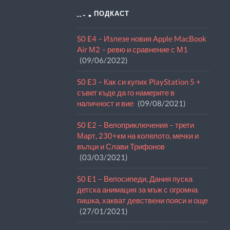
THE ПОДКАСТ
S0 E4 – Излезе новия Apple MacBook
Air М2 – ревю и сравнение с М1
09/06/2022
S0 E3 – Как си купих PlayStation 5 +
съвет къде да го намерите в
наличност и вие
09/08/2021
S0 E2 – Велоприключения – трети
Март, 230+км на колелото, мечки и
вълци и Слави Трифонов
03/03/2021
S0 E1 – Велосипеди, Дания пуска
детска анимация за мъж с огромна
пишка, хакват девствени пояси и още
27/01/2021