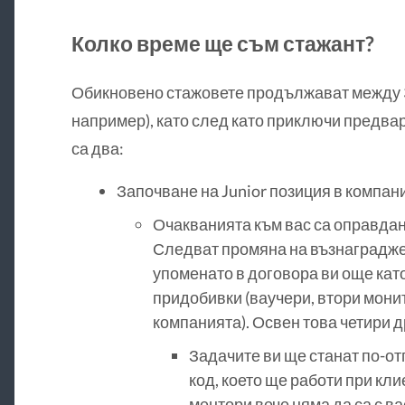
Колко време ще съм стажант?
Обикновено стажовете продължават между 3 
например), като след като приключи предва
са два:
Започване на Junior позиция в компан
Очакванията към вас са оправдан
Следват промяна на възнаграджен
упоменато в договора ви още като
придобивки (ваучери, втори мони
компанията). Освен това четири 
Задачите ви ще станат по-от
код, което ще работи при кл
ментори вече няма да са с ва