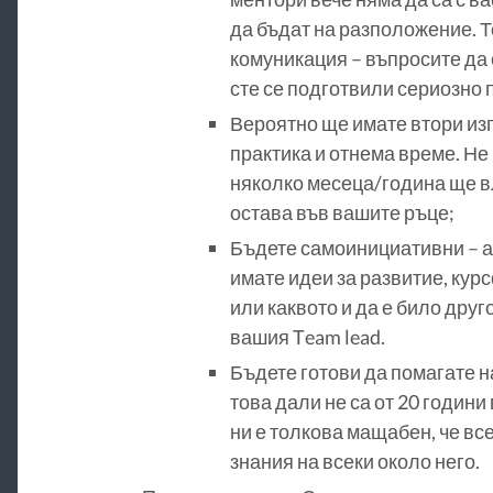
да бъдат на разположение. Т
комуникация – въпросите да 
сте се подготвили сериозно 
Вероятно ще имате втори изп
практика и отнема време. Не
няколко месеца/година ще вл
остава във вашите ръце;
Бъдете самоинициативни – ак
имате идеи за развитие, кур
или каквото и да е било друго
вашия Team lead.
Бъдете готови да помагате н
това дали не са от 20 годин
ни е толкова мащабен, че вс
знания на всеки около него.