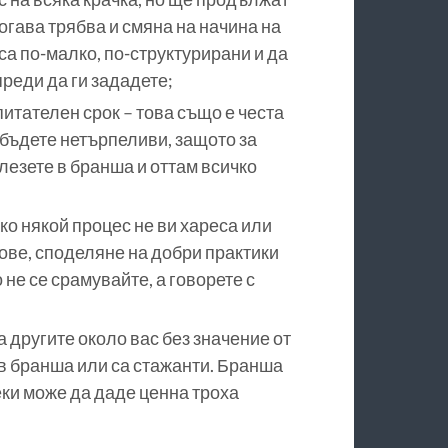
огава трябва и смяна на начина на
са по-малко, по-структурирани и да
преди да ги зададете;
итателен срок – това също е честа
 бъдете нетърпеливи, защото за
езете в бранша и оттам всичко
о някой процес не ви хареса или
сове, споделяне на добри практики
 не се срамувайте, а говорете с
а другите около вас без значение от
и в бранша или са стажанти. Бранша
еки може да даде ценна троха