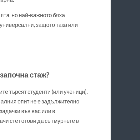
ята, но най-важното бяха
 универсални, защото така или
 започна стаж?
те търсят студенти (или ученици),
налния опит не е задължително
 задачки във вас или в
чи сте готови да се гмурнете в