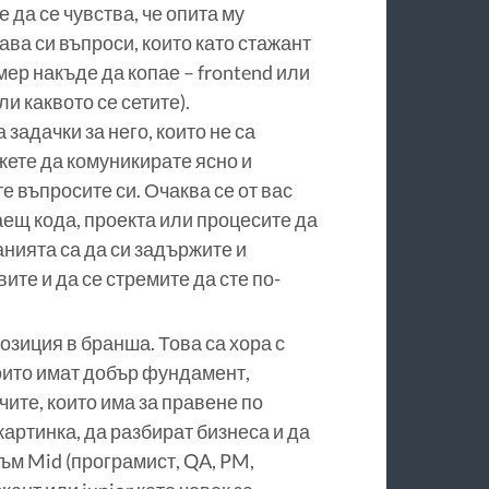
 да се чувства, че опита му
ва си въпроси, които като стажант
мер накъде да копае – frontend или
и каквото се сетите).
задачки за него, които не са
жете да комуникирате ясно и
те въпросите си. Очаква се от вас
аещ кода, проекта или процесите да
анията са да си задържите и
ите и да се стремите да сте по-
зиция в бранша. Това са хора с
оито имат добър фундамент,
чите, които има за правене по
картинка, да разбират бизнеса и да
ъм Mid (програмист, QA, PM,