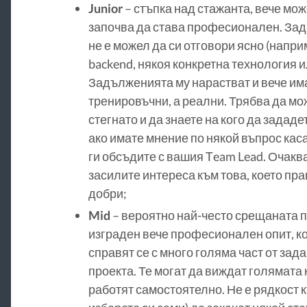
Junior
– стъпка над стажанта, вече може
започва да става професионален. Зада
не е можел да си отговори ясно (напри
backend, някоя конкретна технология ил
Задълженията му нарастват и вече има 
тренировъчни, а реални. Трябва да мо
стегнато и да знаете на кого да зададе
ако имате мнение по някой въпрос кас
ги обсъдите с вашия Team Lead. Очакв
засилите интереса към това, което прав
добри;
Mid
– вероятно най-често срещаната по
изграден вече професионален опит, к
справят се с много голяма част от зада
проекта. Те могат да виждат голямата 
работят самостоятелно. Не е рядкост к