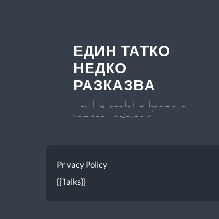
ЕДИН ТАТКО
НЕДКО
РАЗКАЗВА
v 0.7 | "Chaos is inevitable and
somehow enjoyable"
Privacy Policy
{{Talks}}