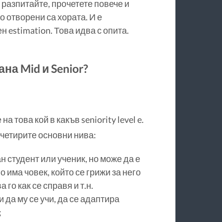
 разпитайте, прочетете повече и
о отворени са хората. И е
 estimation. Това идва с опита.
на Mid и Senior?
 това кой в какъв seniority level e.
четирите основни нива:
н студент или ученик, но може да е
 има човек, който се грижи за него
 го как се справя и т.н.
 да му се учи, да се адаптира
;