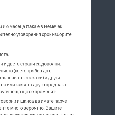
и 6 месеца (така е в Немечек
рително уговорения срок изборите
ията:
и и двете страни са доволни.
ието (което трябва да е
 започвате стажа си) и други
тор или каквото друго предлага
други неща ще се променят:
говорни и шанса да имате парче
иент е много вероятно. Вашите
с на всяка крачка, но ще продължат