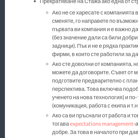
Прекратяване на Стажа ако една от стр
Ако не се харесате с компанията в
сменяте, го направете по възможн
първата ви компания и е важно д
(без значение дали са били добри
задници). Пък и не е рядка практи
фирми, в които сте работили за да
Ако сте доволни от компанията, н
можете да договорите. Съвет от м
подготвите предварително с план
перспектива. Това включва подобр
ученето на нова технология) и по-т
(комуникация, работа с екипа и т.н.
Ако са ви пръснали от работа и то
тогава
expectations management
-
добре. За това в началото при дав