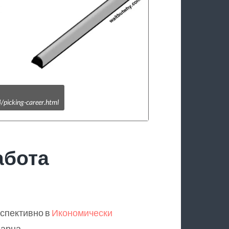
picking-career.html
абота
спективно в
Икономически
арна.