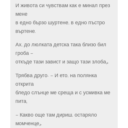
И живота си чувствам как е минал през
мене
в едно бързо шуртене, в едно пъстро
въртене.
Ах, до люлката детска така близо бил
гроба –
откъде тази завист и защо тази злоба?
Трябва друго! – И ето, на полянка
открита
бледо слънце ме среща и с усмивка ме
пита:
– Какво още там дириш, остаряло
момченце?