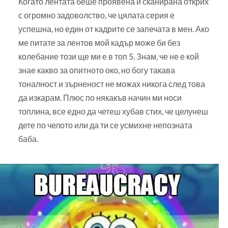
Когато лентата беше проявена и сканирана открих
с огромно задоволство, че цялата серия е
успешна, но един от кадрите се запечата в мен. Ако
ме питате за лентов мой кадър може би без
колебание този ще ми е в топ 5. Знам, че не е кой
знае какво за опитното око, но богу такава
тоналност и зърненост не можах никога след това
да изкарам. Плюс по някакъв начин ми носи
топлина, все едно да четеш хубав стих, че целунеш
дете по челото или да ти се усмихне непозната
баба.