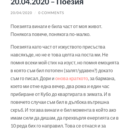
20.04.2020 – Поезия
20/04/2020
/
0 COMMENTS
Поезията винаги е била част от моя живот.
Понякога повече, понякога по-малко.
Поезията като част от изкуството присъства
навсякъде, но не е това целта на поста ми. Не
помня всеки мой стих на изуст, но помня емоцията
в която съм бил потопен (залят/удавен?) докато
съм го писал. Дори и
онова краткото
, за бармана,
което ми отне една вечер, два рома и един час
прибиране от Кубо до квартирата в зимата. И в
повечето случаи съм бил в дълбока вътрешна
скръб. И тогава винаги е бил момента в който ако
имам сили да дишам, да прехвърля енергията си в
10 реда бих го направил. Това се отнася и за