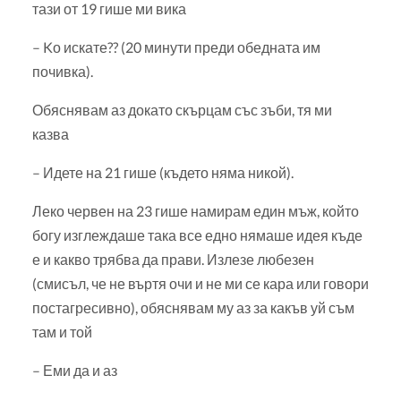
тази от 19 гише ми вика
– Kо искате?? (20 минути преди обедната им
почивка).
Обяснявам аз докато скърцам със зъби, тя ми
казва
– Идете на 21 гише (където няма никой).
Леко червен на 23 гише намирам един мъж, който
богу изглеждаше така все едно нямаше идея къде
е и какво трябва да прави. Излезе любезен
(смисъл, че не въртя очи и не ми се кара или говори
постагресивно), обяснявам му аз за какъв уй съм
там и той
– Еми да и аз