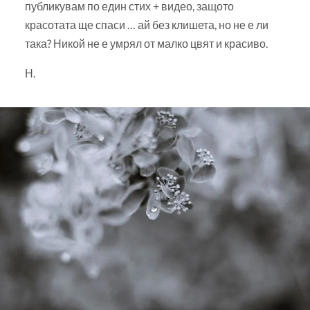
публикувам по един стих + видео, защото
красотата ще спаси … ай без клишета, но не е ли
така? Никой не е умрял от малко цвят и красиво.
Н.