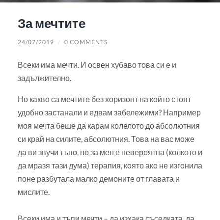
За мечтите
24/07/2019
/
0 COMMENTS
Всеки има мечти. И освен хубаво това си е и
задължително.
Но какво са мечтите без хоризонт на който стоят
удобно застанали и едвам забележими? Например
моя мечта беше да карам колелото до абсолютния
си край на силите, абсолютния. Това на вас може
да ви звучи тъпо, но за мен е невероятна (колкото и
да мразя тази дума) терапия, която ако не изгонила
поне разбутала малко демоните от главата и
мислите.
Всеки има и тъпи мечти – да изхака съседката, да