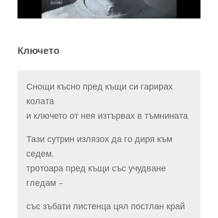
Ключето
Снощи късно пред къщи си гарирах
колата
и ключето от нея изтървах в тъмнината.
Тази сутрин излязох да го диря към
седем,
тротоара пред къщи със учудване
гледам –
със зъбати листенца цял постлан край