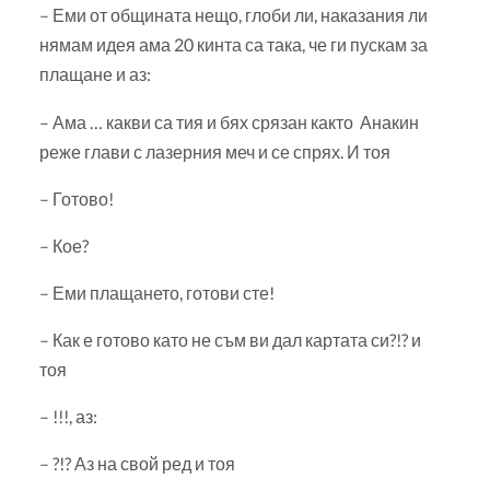
– Еми от общината нещо, глоби ли, наказания ли
нямам идея ама 20 кинта са така, че ги пускам за
плащане и аз:
– Ама … какви са тия и бях срязан както Анакин
реже глави с лазерния меч и се спрях. И тоя
– Готово!
– Кое?
– Еми плащането, готови сте!
– Как е готово като не съм ви дал картата си?!? и
тоя
– !!!, аз:
– ?!? Аз на свой ред и тоя