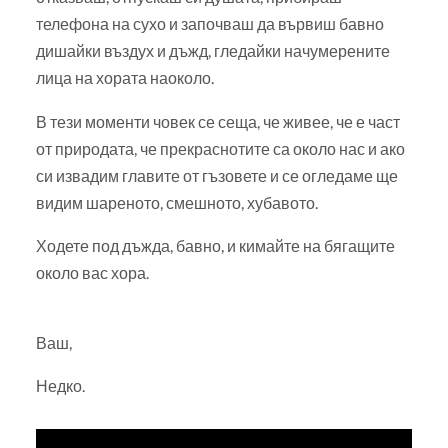
телефона на сухо и започваш да вървиш бавно
дишайки въздух и дъжд, гледайки начумерените
лица на хората наоколо.
В тези моменти човек се сеща, че живее, че е част
от природата, че прекраснотите са около нас и ако
си извадим главите от гъзовете и се огледаме ще
видим шареното, смешното, хубавото.
Ходете под дъжда, бавно, и кимайте на бягащите
около вас хора.
Ваш,
Недко.