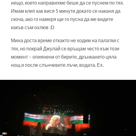
нещо, което направихме беше да се пуснем по тях.
Имам клип как вися 5 минути докато се наканя да
скоча, ако го намеря ще го пусна да ме видите
какъв съм охлюв :D
Мина доста време откакто не ходим на палатки с
тях, но покрай Джулай се връщам често към този
момент – опиянени от бирите, дрънкането цяла
нощ и после слънчевите лъчи, водата. Ех.