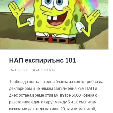
НАП експириънс 101
15/12/2021
/
0 COMMENTS
Трябва да попълня една бланка за която трябва да
декларирам и че нямам задължения към НАП и
днес остана време отивам, вътре 5000 човека с
разстояние един от друг между 5 и 10 см, питам,
казаха ми да отида на гише 20, там няма никой,