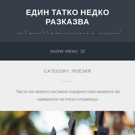
ЕДИН ТАТКО НЕДКО
РАЗКАЗВА
v 0.7 | "Chaos is inevitable and somehow enjoyable"
SHOW MENU
CATEGORY:
ПОЕЗИЯ
Част от моето писмено творчество можете да
намерите на тези страници