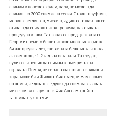
снимам и понеже е филм, нали, не можеш да
снимаш по 3000 снимки на сесия. Стоиш, пруфтиш,
мериш светлината, мислиш, чудиш се, отказваш се,
отиваш да снимаш някоя тревичка, пак същата
процедура и така. Та озовах се пред църквата св.
Георги и времето беше някакво много меко, може
би час преди залез, светлината беше мека и топла,
а аз имах още 1-2 кадъра останали. Та гледах,
пулих се и реших да снимам геометрията на
оградата. Помня, че се запознах тогава с някакви
хора, може би и Живко е бил с мен, нямам спомен,
но помня, че докато се дупих да снимам в главата
ми се появи същия този Фил Анселмо, който
заръмжа в ухото ми: