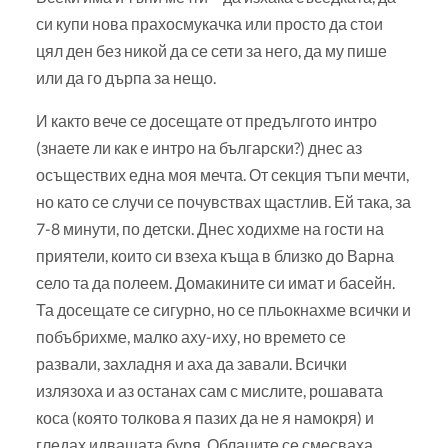
си купи нова прахосмукачка или просто да стои
цял ден без никой да се сети за него, да му пише
или да го дърпа за нещо.
И както вече се досещате от предългото интро
(знаете ли как е интро на български?) днес аз
осъществих една моя мечта. От секция тъпи мечти,
но като се случи се почувствах щастлив. Ей така, за
7-8 минути, по детски. Днес ходихме на гости на
приятели, които си взеха къща в близко до Варна
село та да полеем. Домакините си имат и басейн.
Та досещате се сигурно, но се пльокнахме всички и
побъбрихме, малко аху-иху, но времето се
развали, захладня и аха да завали. Всички
излязоха и аз останах сам с мислите, рошавата
коса (която толкова я пазих да не я намокря) и
гледах идващата буря. Облаците се смесваха