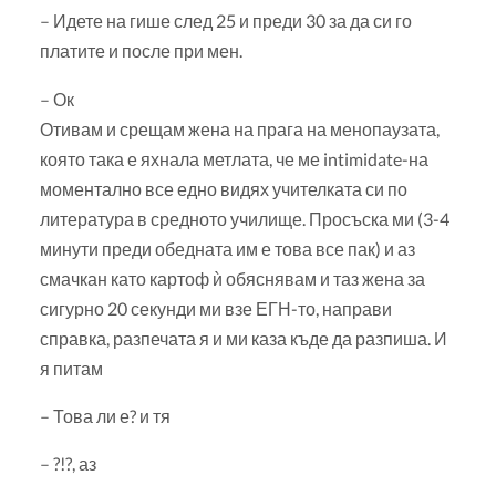
– Идете на гише след 25 и преди 30 за да си го
платите и после при мен.
– Ок
Отивам и срещам жена на прага на менопаузата,
която така е яхнала метлата, че ме intimidate-на
моментално все едно видях учителката си по
литература в средното училище. Просъска ми (3-4
минути преди обедната им е това все пак) и аз
смачкан като картоф ѝ обяснявам и таз жена за
сигурно 20 секунди ми взе ЕГН-то, направи
справка, разпечата я и ми каза къде да разпиша. И
я питам
– Това ли е? и тя
– ?!?, аз