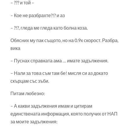
– ??? и той –
– Кое не разбрахте?!? и аз
– ?!?, гледа ме гледа като болна коза.
Обясних му пак същото, но на 0.9х скорост. Разбра,
вика
– Пуснах справката ама … имате задължения.
– Нали за това съм там бе! мисля си аз докато
скърцам със зъби.
Питам любезно:
– А какви задължения имам и цитирам
единствената информация, която получих от НАП
за моите задължения: