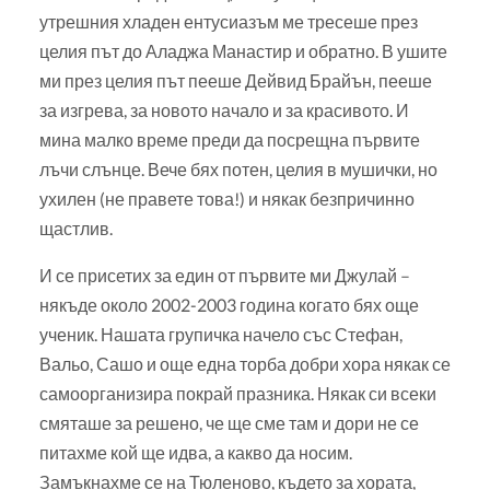
утрешния хладен ентусиазъм ме тресеше през
целия път до Аладжа Манастир и обратно. В ушите
ми през целия път пееше Дейвид Брайън, пееше
за изгрева, за новото начало и за красивото. И
мина малко време преди да посрещна първите
лъчи слънце. Вече бях потен, целия в мушички, но
ухилен (не правете това!) и някак безпричинно
щастлив.
И се присетих за един от първите ми Джулай –
някъде около 2002-2003 година когато бях още
ученик. Нашата групичка начело със Стефан,
Вальо, Сашо и още една торба добри хора някак се
самоорганизира покрай празника. Някак си всеки
смяташе за решено, че ще сме там и дори не се
питахме кой ще идва, а какво да носим.
Замъкнахме се на Тюленово, където за хората,