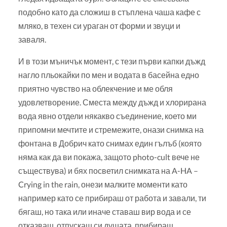
подобно като да сложиш в стъплена чаша кафе с
мляко, в техен си ураган от форми и звуци и
заваля.
И в този мъничък момент, с тези първи капки дъжд
нагло пльокайки по мен и водата в басейна едно
приятно чувство на облекчение и ме обля
удовлетворение. Сместа между дъжд и хлорирана
вода явно отдели някакво съединение, което ми
припомни мечтите и стремежите, онази снимка на
фонтана в Добрич като снимах един гълъб (която
няма как да ви покажа, защото photo-cult вече не
съществува) и бях посветил снимката на A-HA –
Crying in the rain, онези малките моменти като
например като се прибираш от работа и завали, ти
бягаш, но така или иначе ставаш вир вода и се
отказваш, отпускаш си душата, прибираш