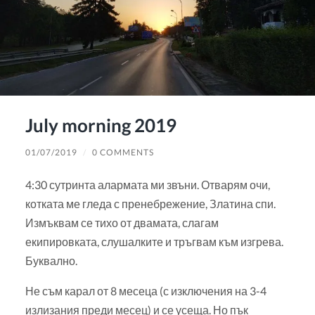
July morning 2019
01/07/2019
/
0 COMMENTS
4:30 сутринта алармата ми звъни. Отварям очи,
котката ме гледа с пренебрежение, Златина спи.
Измъквам се тихо от двамата, слагам
екипировката, слушалките и тръгвам към изгрева.
Буквално.
Не съм карал от 8 месеца (с изключения на 3-4
излизания преди месец) и се усеща. Но пък