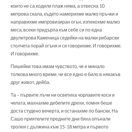
които не са ходили плаж няма, а отвесна 10
метрова скала, където намерихме малко пръчки и
направихме импровизиран огън, изпекохме малко
меса, всеки придърпа към себе си по една
двулитрова Каменица седейки на малки рибарски
столчета порай огъня и си говорихме. И говорихме.
И говорихме.
Пишейки това имам чувството, че е минало
толкова много време, че все едно е било в някакъв
друг живот, дейба.
Та – първите лъчи ни осветиха чорлавите коси и
челата, махнахме дебелите дрехи, помня беше
доста студено вечерта, и останахме по бански. На
Сашо приятелите предните дни бяха опънали
тролеи с дължина към 15-18 метра и първото