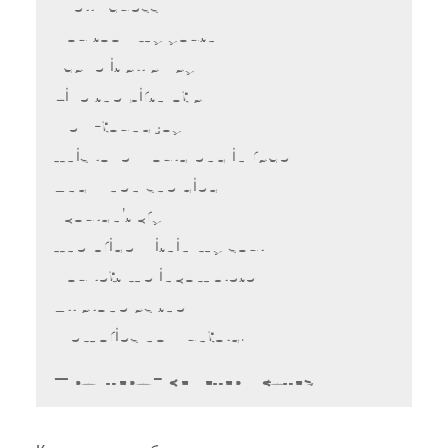
Well I guess
You took my youth
I gave it all away
Like the birth of a
New-found joy
This love would end in rage
And when she died
I couldn’t cry
The pride within my soul
You left me incomplete
All alone as the
Memories now unfold.
PANTERA – CEMETERY GATES