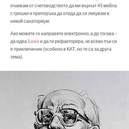
очаквам от счетоводството да ми върнат 45 мейла
с грешки и препоръка да отида да се лекувам в
някой санаториум.
Ако можете го направете електронно, а до тогава –
да идва
Божо
и да ги рефакторира, че всеки пък си
е приключение (особено в КАТ, но те са за друга
тема).