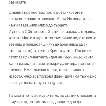
разказите.
Отдавна премествах поглед от стиховете и
разказите, защото понякога боли. Но винаги, ви-
на-ги са ми били близо до сърцето.
И днес, в 2:36 вечерта, Златина е заспала отдавна,
котката Иво е в агрегатно състояние вода (и ако го
вземеш и преместиш някъде дори няма да си
отвори окото), а аз чета Христо Фотев. После се
сетих за брилиантната идея на interview.to, които
канят известни наши актьори да цитират вечните
стихове. Има толкова много, толкова много
красота, някои са толкова фини, други са тъжни, но
всяко докосва струна на душата.
Та така и не публикувах няколко статии с поезията
в музиката, но смятам следващите дни да