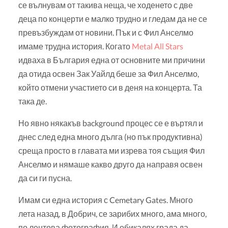
се вълнувам от такива неща, че ходенето с две
деца по концерти е малко трудно и гледам да не се
превъзбуждам от новини. Пък и с Фил Анселмо
имаме трудна история. Когато
Metal All Stars
идваха в България една от основните ми причини
да отида освен Зак Уайлд беше за Фил Анселмо,
който отмени участието си в деня на концерта. Та
така де.
Но явно някакъв background процес се е въртял и
днес след една много дълга (но пък продуктивна)
среща просто в главата ми изрева тоя същия Фил
Анселмо и нямаше какво друго да направя освен
да си ги пусна.
Имам си една история с Cemetary Gates. Много
лета назад, в Добрич, се зарибих много, ама много,
по лентова фотография. И обикалях града да