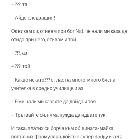
– ???, тя
– Айде следващия!
Ок викам си, отивам при бот №1, че нали ми каза да
отида при него, отивам и той
– ?!?, аз
– ???, той
– Какво искате??? с глас на много, много бясна
учителка в средно училище и аз
– Еми нали ми казахте да дойда и тоя
– Тръгвайте си, няма нужда да идвате тук!
И така, платих си борча към общината-майка,
попълних формуляра, който е супер dodgy и сега