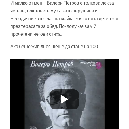
И малко от мен – Валери Петров е толкова лек за
четене, текстовете му са като перушина и
мелодични като глас на майка, която вика детето си
през терасата за обяд. По-долу качвам 7
прочетени негови стиха.
Ако беше жив днес щеше да стане на 100.