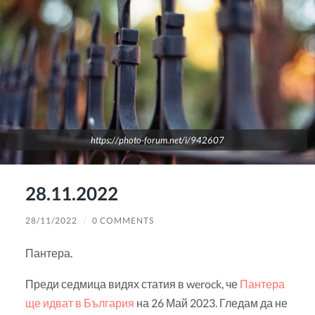
https://photo-forum.net/i/942607
28.11.2022
28/11/2022
/
0 COMMENTS
Пантера.
Преди седмица видях статия в werock, че
Пантера
ще идват в България
на 26 Май 2023. Гледам да не