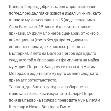
Валери Петров, добрия старец с пронизителния
поглед през дългия си живот е издал 34 книги, като
първата му излиза едва на 15 (под псевдонима
Асен Раковски), 19 пиеси, 6 от които са пиеси-
приказки, 19 филма по негов сценарии, от които 6
анимационни (което без да претендирам за
истинност вярвам, че е някакъв рекорд за
България). Името на Валери Петров идва дълго
след като той е бил роден от фамилията на майка
му Мария Петрова. Баща му се казва д-р Нисим
Меворах, а родителите му му го сменят след като
приемат протестанството.
Таланта, дълбоката култура и разбиране за
живота, за езика и за изкуството Валери Петров
показва първо на всички с преводите му на Уилям
Шекспир и Йохан Волфганг Гьоте.