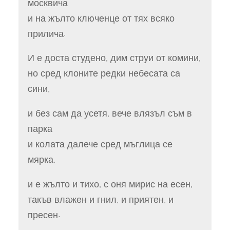
москвича
и на жълто ключенце от тях всяко
прилича!
И е доста студено, дим струи от комини,
но сред клоните редки небесата са
сини,
и без сам да усетя, вече влязъл съм в
парка
и колата далече сред мъглица се
мярка,
и е жълто и тихо, с оня мирис на есен,
такъв влажен и гнил, и приятен, и
пресен!