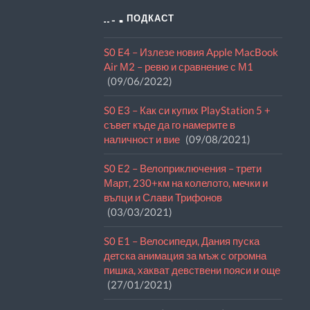
THE ПОДКАСТ
S0 E4 – Излезе новия Apple MacBook
Air М2 – ревю и сравнение с М1
09/06/2022
S0 E3 – Как си купих PlayStation 5 +
съвет къде да го намерите в
наличност и вие
09/08/2021
S0 E2 – Велоприключения – трети
Март, 230+км на колелото, мечки и
вълци и Слави Трифонов
03/03/2021
S0 E1 – Велосипеди, Дания пуска
детска анимация за мъж с огромна
пишка, хакват девствени пояси и още
27/01/2021