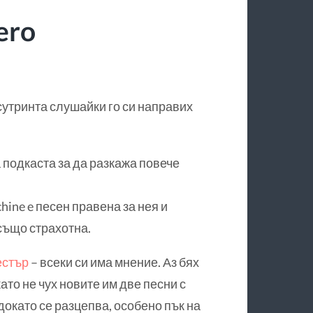
ero
 сутринта слушайки го си направих
 подкаста за да разкажа повече
hine e песен правена за нея и
 също страхотна.
естър
– всеки си има мнение. Аз бях
като не чух новите им две песни с
докато се разцепва, особено пък на