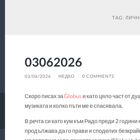
TAG:
ЛИЧН
03062026
03/06/2026
/
НЕДКО
/
0 COMMENTS
Скоро писах за
Globus
и като цяло част от ду
музиката и колко пъти ме е спасявала.
В речта си като кум към Радо преди 2 години 
продължава да го прави и споделих безкрайн