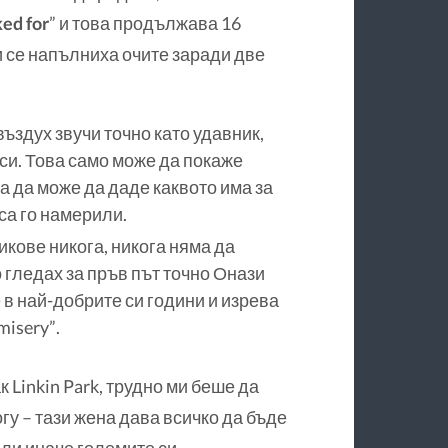
ked for
” и това продължава 16
и се напълниха очите заради две
въздух звучи точно като удавник,
си. Това само може да покаже
 за да може да даде каквото има за
 са го намерили.
икове никога, никога няма да
о гледах за пръв път точно Онази
 в най-добрите си години и изрева
misery”.
к Linkin Park, трудно ми беше да
огу – тази жена дава всичко да бъде
 или иначе големите си