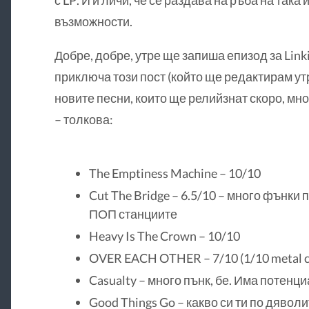
възможности.
Добре, добре, утре ще запиша епизод за Linki
приключа този пост (който ще редактирам утр
новите песни, които ще релийзнат скоро, мно
– толкова:
The Emptiness Machine – 10/10
Cut The Bridge – 6.5/10 – много фънки 
ПОП станциите
Heavy Is The Crown – 10/10
OVER EACH OTHER – 7/10 (1/10 metal c
Casualty – много пънк, бе. Има потенци
Good Things Go – какво си ти по дяволи