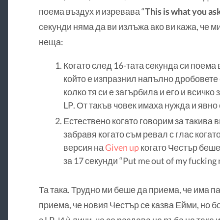
поема въздух и изревава “
This is what you as
секунди няма да ви излъжа ако ви кажа, че м
неща:
Когато след 16-тата секунда си поема 
който е изпразнил напълно дробовете 
колко тя си е загърбила и его и всичко
LP. От такъв човек имаха нужда и явно
Естествено когато говорим за такива в
забравя когато съм ревал с глас когат
версия на
Given up
когато Честър беше
за 17 секунди “Put me out of my fucking 
Та така. Трудно ми беше да приема, че има па
приема, че новия Честър се казва Ейми, но б
с LP. И ѝ личи, че се раздава на ръба на така