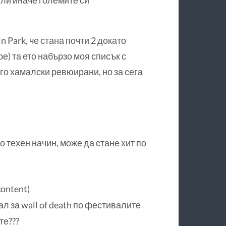
n Park, че стана почти 2 докато
е) та ето набързо моя списък с
го хамалски ревюирани, но за сега
по техен начин, може да стане хит по
ontent)
ал за wall of death по фестивалите
те???