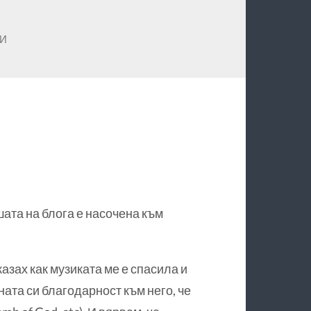
И
шата на блога е насочена към
казах как музиката ме е спасила и
ата си благодарност към него, че