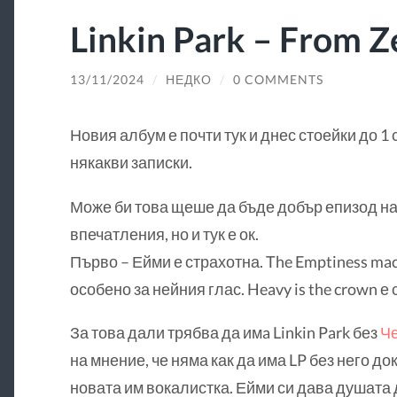
Linkin Park – From Z
13/11/2024
/
НЕДКО
/
0 COMMENTS
Новия албум е почти тук и днес стоейки до 1
някакви записки.
Може би това щеше да бъде добър епизод на
впечатления, но и тук е ок.
Първо – Ейми е страхотна. The Emptiness mac
особено за нейния глас. Heavy is the crown е
За това дали трябва да имa Linkin Park без
Ч
на мнение, че няма как да има LP без него до
новата им вокалистка. Ейми си дава душата 