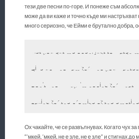
тези две песни по-горе. И понеже съм абсол
може да ви каже и точно къде ми настръхват
много сериозно, че Ейми е брутално добра, о
I let you cut me open, just to watch 
Give up who I am for who you wanted
Don’t know why I’m hoping for what I
Falling for the promise of the empti
Oх чакайте, че се развълнувах. Когато чух за
“‘мкей, ‘мкей, не е зле, не е зле” и стигнах д