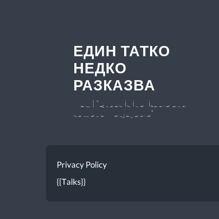
ЕДИН ТАТКО
НЕДКО
РАЗКАЗВА
v 0.7 | "Chaos is inevitable and
somehow enjoyable"
Privacy Policy
{{Talks}}