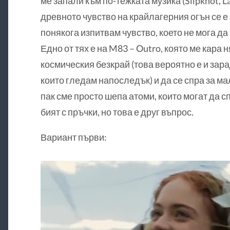
ме запали към по-тежката музика (Slipknot, La
древното чувство на крайлагерния огън се е
понякога изпитвам чувство, което не мога д
Едно от тях е на M83 – Outro, която ме кара 
космическия безкрай (това вероятно е и зара
които гледам напоследък) и да се спра за ма
пак сме просто шепа атоми, които могат да сп
бият с пръчки, но това е друг въпрос.
Вариант първи: