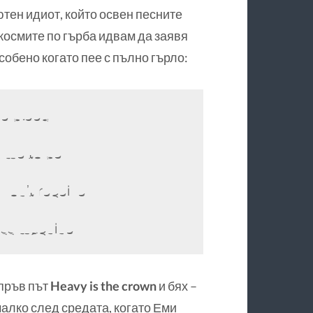
ютен идиот, който освен песните
 космите по гърба идвам да заявя
собено когато пее с пълно гърло:
me bleed
 me to be
 won’t receive
ness machine
 пръв път
Heavy is the crown
и бях –
о малко след средата, когато Еми