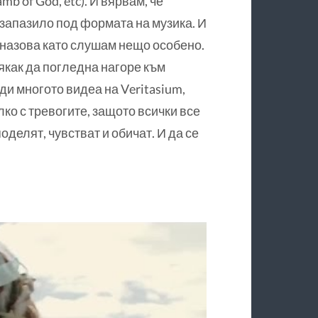
mb of God, etc). И вярвам, че
 запазило под формата на музика. И
а назова като слушам нещо особено.
някак да погледна нагоре към
ди многото видеа на Veritasium,
лко с тревогите, защото всички все
оделят, чувстват и обичат. И да се