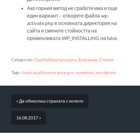
Ако горния метод не сработи има и още
един вариант – отворете файла wp-
activate.php в основната директория на
сайта и сменете стойността на
променливата WP_INSTALLING на false.
Categories:
QualityAssurance.pro
,
Блогинки
,
Статии
Tags:
linux
,
qualityassurance.pro
,
sysadmin
,
wordpress
« Да обиколиш страната с колело
16.08.2017 »