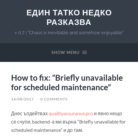
ЕДИН ТАТКО НЕДКО
РАЗКАЗВА
v 0.7 | "Chaos is inevitable and somehow enjoyable"
SHOW MENU
How to fix: “Briefly unavailable
for scheduled maintenance”
14/08/2017
/
0 COMMENTS
Днес ъпдейтвах
qualityassurance.pro
и явно нещо
се счупи, backend-а ми върна “Briefly unavailable for
scheduled maintenance” и до там.