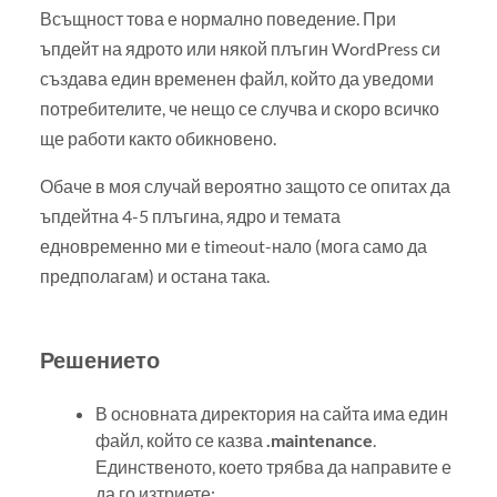
Всъщност това е нормално поведение. При
ъпдейт на ядрото или някой плъгин WordPress си
създава един временен файл, който да уведоми
потребителите, че нещо се случва и скоро всичко
ще работи както обикновено.
Обаче в моя случай вероятно защото се опитах да
ъпдейтна 4-5 плъгина, ядро и темата
едновременно ми е timeout-нало (мога само да
предполагам) и остана така.
Решението
В основната директория на сайта има един
файл, който се казва
.maintenance
.
Единственото, което трябва да направите е
да го изтриете;