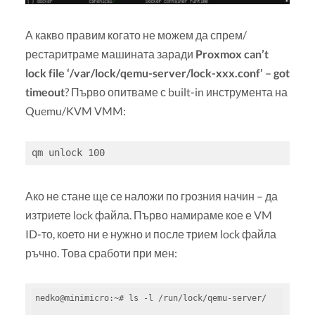
А какво правим когато не можем да спрем/
рестаритраме машината заради
Proxmox can’t
lock file ‘/var/lock/qemu-server/lock-xxx.conf’ – got
timeout
? Първо опитваме с built-in инструмента на
Quemu/KVM VMM:
qm unlock 100
Ако не стане ще се наложи по грозния начин – да
изтриете lock файла. Първо намираме кое е VM
ID-то, което ни е нужно и после трием lock файла
ръчно. Това сработи при мен:
nedko@minimicro:~# ls -l /run/lock/qemu-server/
