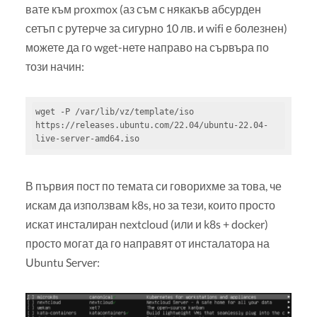
вате към proxmox (аз съм с някакъв абсурден
сетъп с рутерче за сигурно 10 лв. и wifi е болезнен)
можете да го wget-нете направо на сървъра по
този начин:
wget -P /var/lib/vz/template/iso  
https://releases.ubuntu.com/22.04/ubuntu-22.04-
live-server-amd64.iso
В първия пост по темата си говорихме за това, че
искам да използвам k8s, но за тези, които просто
искат инсталиран nextcloud (или и k8s + docker)
просто могат да го направят от инсталатора на
Ubuntu Server: