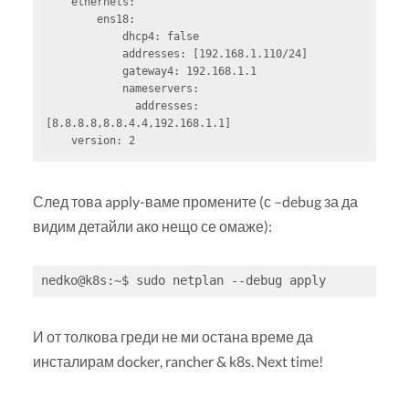
    ethernets:

        ens18:

            dhcp4: false

            addresses: [192.168.1.110/24]

            gateway4: 192.168.1.1

            nameservers:

              addresses: 
[8.8.8.8,8.8.4.4,192.168.1.1]

    version: 2
След това apply-ваме промените (с –debug за да
видим детайли ако нещо се омаже):
nedko@k8s:~$ sudo netplan --debug apply
И от толкова греди не ми остана време да
инсталирам docker, rancher & k8s. Next time!