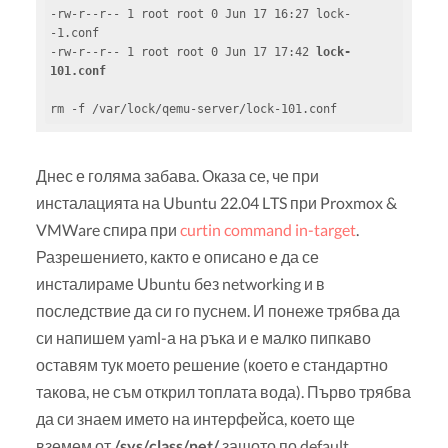
-rw-r--r-- 1 root root 0 Jun 17 16:27 lock-
-1.conf

-rw-r--r-- 1 root root 0 Jun 17 17:42 
lock-
101.conf
rm -f /var/lock/qemu-server/lock-101.conf
Днес е голяма забава. Оказа се, че при
инсталацията на Ubuntu 22.04 LTS при Proxmox &
VMWare спира при
curtin command in-target
.
Разрешението, както е описано е да се
инсталираме Ubuntu без networking и в
последствие да си го пуснем. И понеже трябва да
си напишем yaml-а на ръка и е малко пипкаво
оставям тук моето решение (което е стандартно
такова, не съм открил топлата вода). Първо трябва
да си знаем името на интерфейса, което ще
вземем от
/sys/class/net/
защото по default