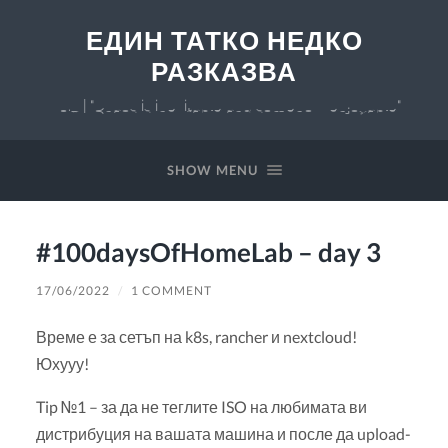
ЕДИН ТАТКО НЕДКО
РАЗКАЗВА
v 0.7 | "Chaos is inevitable and somehow enjoyable"
SHOW MENU
#100daysOfHomeLab – day 3
17/06/2022
/
1 COMMENT
Време е за сетъп на k8s, rancher и nextcloud!
Юхууу!
Tip №1 – за да не теглите ISO на любимата ви
дистрибуция на вашата машина и после да upload-