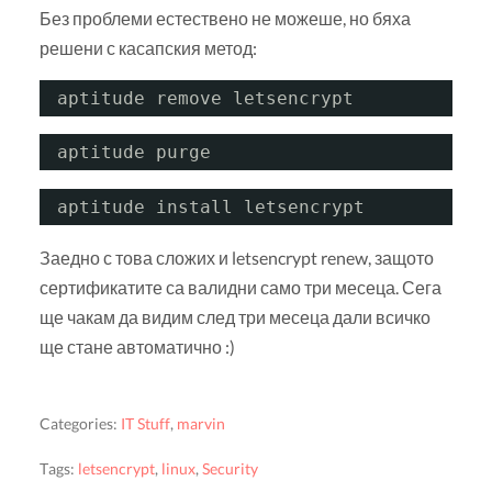
Без проблеми естествено не можеше, но бяха
решени с касапския метод:
aptitude remove letsencrypt
aptitude purge
aptitude install letsencrypt
Заедно с това сложих и letsencrypt renew, защото
сертификатите са валидни само три месеца. Сега
ще чакам да видим след три месеца дали всичко
ще стане автоматично :)
Categories:
IT Stuff
,
marvin
Tags:
letsencrypt
,
linux
,
Security