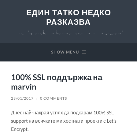
ЕДИН ТАТКО НЕДКО
РАЗКАЗВА
v 0.7 | "Chaos is inevitable and somehow enjoyable"
SHOW MENU
100% SSL поддържка на
marvin
23/01/2017
/
0 COMMENTS
Днес най-накрая успях да подкарам 100% SSL
support на всичките ми хостнати проекти с Let’s
Encrypt.