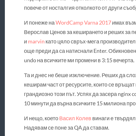
повече от носталгия отколкото от други съо
И понеже на
WordCamp Varna 2017
имах възм
Верослав Ценов за кеширането и реших за пе
и
marvin
като цяло свръх-мега производителн
още преди да са натиснали Enter. Обикновен
undo на всичките ми промени в 3:15 вечерта.
Та и днес не беше изключение. Реших да сл
кеширам част от ресурсите, които се връщат
грандиозно този път. Успях да засера nginx co
10 минути да върна всичките 15 милиона пром
И нещо, което
Васил Колев
винаги е твърдял
Надявам се поне за QA да ставам.