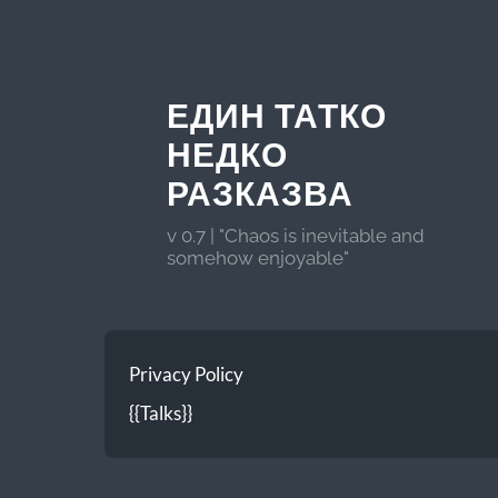
ЕДИН ТАТКО
НЕДКО
РАЗКАЗВА
v 0.7 | "Chaos is inevitable and
somehow enjoyable"
Privacy Policy
{{Talks}}