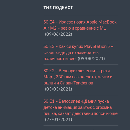
THE ПОДКАСТ
S0 E4 – Излезе новия Apple MacBook
Air М2 – ревю и сравнение с М1
09/06/2022
S0 E3 – Как си купих PlayStation 5 +
съвет къде да го намерите в
наличност и вие
09/08/2021
S0 E2 – Велоприключения – трети
Март, 230+км на колелото, мечки и
вълци и Слави Трифонов
03/03/2021
S0 E1 – Велосипеди, Дания пуска
детска анимация за мъж с огромна
пишка, хакват девствени пояси и още
27/01/2021