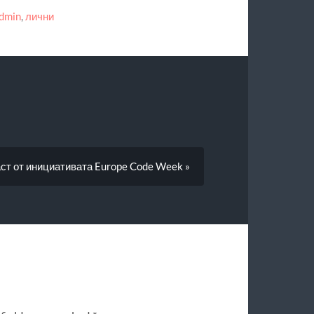
dmin
,
лични
аст от инициативата Europe Code Week »