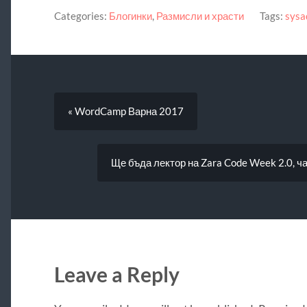
Categories:
Блогинки
,
Размисли и храсти
Tags:
sysa
« WordCamp Варна 2017
Ще бъда лектор на Zara Code Week 2.0, ч
Leave a Reply