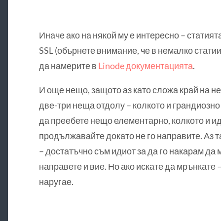
Иначе ако на някой му е интересно – статията
SSL (обърнете внимание, че в немалко статии
да намерите в
Linode документацията
.
И още нещо, защото аз като сложа край на н
две-три неща отдолу – колкото и грандиозно
да преебете нещо елементарно, колкото и ид
продължавайте докато не го направите. Аз т
– достатъчно съм идиот за да го накарам да м
направете и вие. Но ако искате да мрънкате 
наругае.