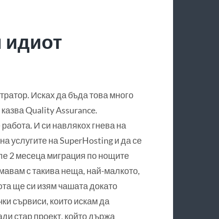
м идиот
тратор. Исках да бъда това много
казва Quality Assurance.
 работа. И си навлякох гнева на
на услугите на SuperHosting и да се
сле 2 месеца миграция по нощите
имавам с такива неща, най-малкото,
ота ще си изям чашата докато
ки сървиси, които искам да
ади стар проект, който държа