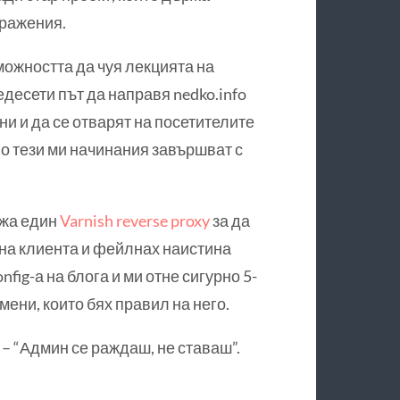
бражения.
ожността да чуя лекцията на
десети път да направя nedko.info
и и да се отварят на посетителите
о тези ми начинания завършват с
ожа един
Varnish reverse proxy
за да
 на клиента и фейлнах наистина
nfig-а на блога и ми отне сигурно 5-
ени, които бях правил на него.
 – “Админ се раждаш, не ставаш”.