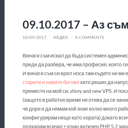
09.10.2017 – Аз съ
10/09/2017
/
НЕДКО
/
0 COMMENTS
Винаги съм искал да бъда системен админис
преди да разбера, че има професия, която се 
И винаги съм си врял носа там където не ми е
старите и новите богове
като реших да напус
преместя на мой си, shiny and new VPS. И по
(защото в работно време не отива да се зан
че дори и да нямам кой знае колко много раб
конфигурирам нещо като хората) докато всич
подкарам всичко + един античен PHP 5.2 зар