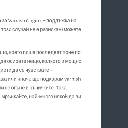
 за Varnish с nginx + поддъжка на
 този случай не е разискан) можете
ещо, което пиша последват поне по
 да осирате нещо, колкото и мощно
иоти да се чувствате –
ака или иначе ще подкарам varnish
и се огъне в ръчичките. Така
– мрънкайте, най-много някой да ви