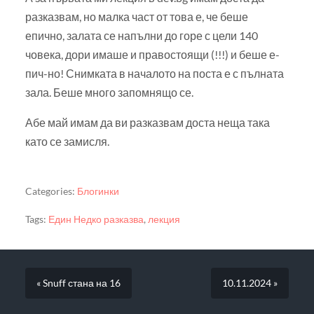
разказвам, но малка част от това е, че беше
епично, залата се напълни до горе с цели 140
човека, дори имаше и правостоящи (!!!) и беше е-
пич-но! Снимката в началото на поста е с пълната
зала. Беше много запомнящо се.
Абе май имам да ви разказвам доста неща така
като се замисля.
Categories:
Блогинки
Tags:
Един Недко разказва
,
лекция
« Snuff стана на 16
10.11.2024 »