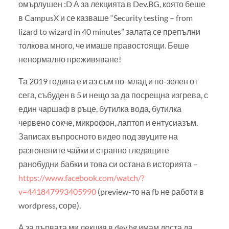
омърлушен :D А за лекцията в Dev.BG, която беше
в CampusX и се казваше “Security testing – from
lizard to wizard in 40 minutes” залата се препълни
толкова много, че имаше правостоящи. Беше
ненормално преживяване!
Та 2019 година е и аз съм по-млад и по-зелен от
сега, събуден в 5 и нещо за да посрещна изгрева, с
един чаршаф в ръце, бутилка вода, бутилка
червено сокче, микрофон, лаптоп и ентусиазъм.
Записах въпросното видео под звуците на
разгонените чайки и странно гледащите
ранобудни бабки и това си остана в историята –
https://www.facebook.com/watch/?
v=441847993405990
(preview-то на fb не работи в
wordpress, соре).
А за първата ми лекция в dev.bg имам доста да