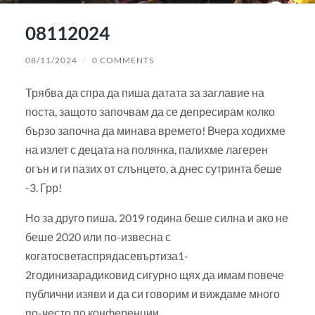
08112024
08/11/2024
/
0 COMMENTS
Трябва да спра да пиша датата за заглавие на
поста, защото започвам да се депресирам колко
бързо започна да минава времето! Вчера ходихме
на излет с децата на полянка, палихме лагерен
огън и ги пазих от слънцето, а днес сутринта беше
-3. Грр!
Но за друго пиша. 2019 година беше силна и ако не
беше 2020 или по-извесна с
когатосветаспрядасевъртиза1-
2годинизарадиковид сигурно щях да имам повече
публични изяви и да си говорим и виждаме много
по-често по конференции.