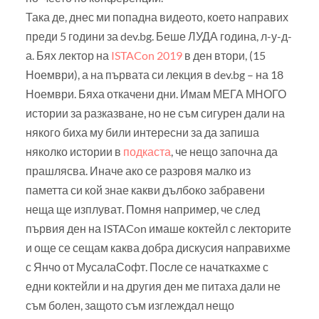
Така де, днес ми попадна видеото, което направих
преди 5 години за dev.bg. Беше ЛУДА година, л-у-д-
а. Бях лектор на
ISTACon 2019
в ден втори, (15
Ноември), а на първата си лекция в dev.bg – на 18
Ноември. Бяха откачени дни. Имам МЕГА МНОГО
истории за разказване, но не съм сигурен дали на
някого биха му били интересни за да запиша
няколко истории в
подкаста
, че нещо започна да
прашлясва. Иначе ако се разровя малко из
паметта си кой знае какви дълбоко забравени
неща ще изплуват. Помня например, че след
първия ден на ISTACon имаше коктейл с лекторите
и още се сещам каква добра дискусия направихме
с Янчо от МусалаСофт. После се начаткахме с
едни коктейли и на другия ден ме питаха дали не
съм болен, защото съм изглеждал нещо