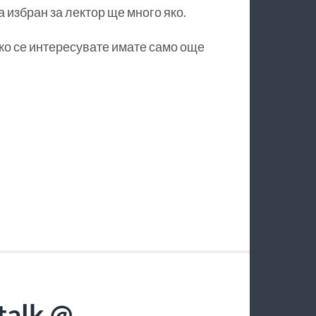
а избран за лектор ще много яко.
ако се интересувате имате само още
talk @