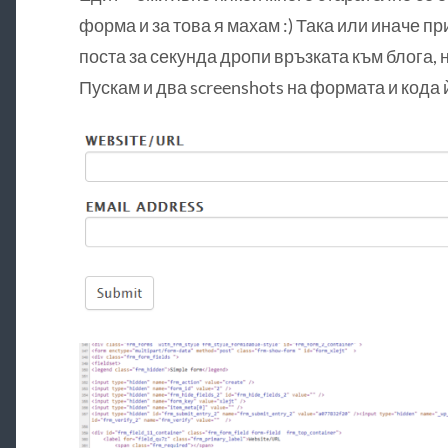
форма и за това я махам :) Така или иначе при
поста за секунда дропи връзката към блога, но
Пускам и два screenshots на формата и кода ѝ