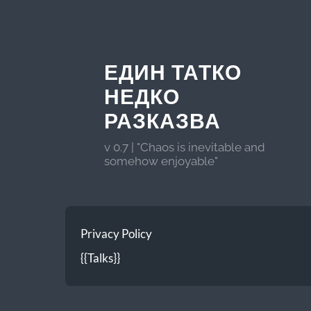
ЕДИН ТАТКО
НЕДКО
РАЗКАЗВА
v 0.7 | "Chaos is inevitable and
somehow enjoyable"
Privacy Policy
{{Talks}}