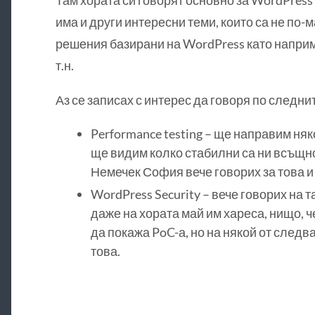
Там хората си говорят основно за WordPress 
има и други интересни теми, които са не по-
решения базирани на WordPress като наприме
т.н.
Аз се записах с интерес да говоря по следни
Performance testing – ще направим няк
ще видим колко стабилни са ни всъщн
Немечек София вече говорих за това и 
WordPress Security – вече говорих на т
даже на хората май им хареса, нищо, 
да покажа PoC-а, но на някой от след
това.