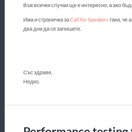
Във всички случаи ще е интересно, а ако бъд
Има и страничка за
Call for Speakers
така, че 
два дни да се запишете.
Със здраве,
Недко.
Performance testing 