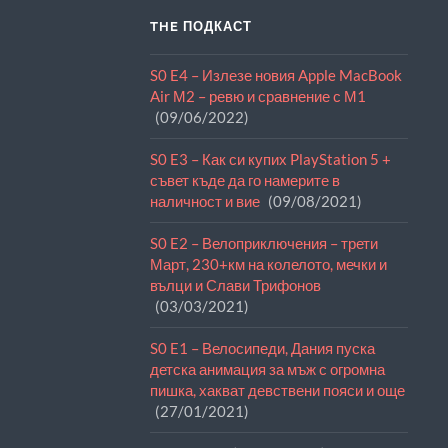
THE ПОДКАСТ
S0 E4 – Излезе новия Apple MacBook
Air М2 – ревю и сравнение с М1
09/06/2022
S0 E3 – Как си купих PlayStation 5 +
съвет къде да го намерите в
наличност и вие
09/08/2021
S0 E2 – Велоприключения – трети
Март, 230+км на колелото, мечки и
вълци и Слави Трифонов
03/03/2021
S0 E1 – Велосипеди, Дания пуска
детска анимация за мъж с огромна
пишка, хакват девствени пояси и още
27/01/2021