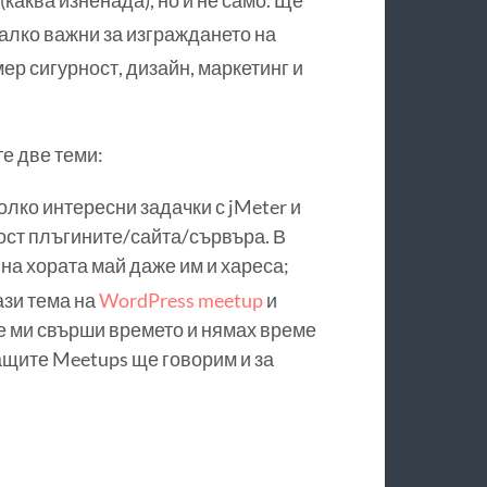
(каква изненада), но и не само. Ще
малко важни за изграждането на
р сигурност, дизайн, маркетинг и
те две теми:
олко интересни задачки с jMeter и
ост плъгините/сайта/сървъра. В
на хората май даже им и хареса;
ази тема на
WordPress meetup
и
че ми свърши времето и нямах време
ващите Meetups ще говорим и за