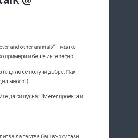
ter and other animals” – малко
лко примери и беше интересно.
ато цяло се получи добре. Пак
ил много :)
те да си пуснат jMeter проекта и
питва да тества баш върху тази