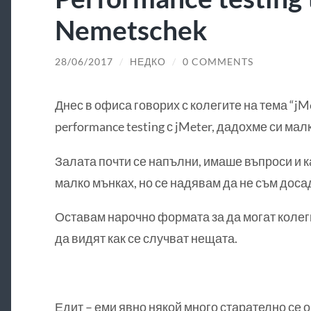
Nemetschek
28/06/2017
/
НЕДКО
/
0 COMMENTS
Днес в офиса говорих с колегите на тема “jMe
performance testing с jMeter, дадохме си ма
Залата почти се напълни, имаше въпроси и к
малко мънках, но се надявам да не съм досад
Оставам нарочно формата за да могат колеги
да видят как се случват нещата.
Едит – еми явно някой много старателно се о