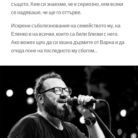
същото. Хем си знаехме, че е сериозно, хем всеки
се надяваше, че ще го оттърве.
Искрени съболезнования на семейството му, на
Еленко и на всички, които са били близки с него.
Ако можех щях да си хвана дърмите от Варна и да
отида поне на последното му сбогом…