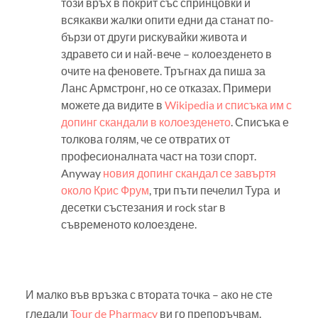
този връх в покрит със спринцовки и
всякакви жалки опити едни да станат по-
бързи от други рискувайки живота и
здравето си и най-вече – колоезденето в
очите на феновете. Тръгнах да пиша за
Ланс Армстронг, но се отказах. Примери
можете да видите в
Wikipedia и списъка им с
допинг скандали в колоезденето
. Списъка е
толкова голям, че се отвратих от
професионалната част на този спорт.
Anyway
новия допинг скандал се завъртя
около Крис Фрум
, три пъти печелил Тура и
десетки състезания и rock star в
съвременото колоездене.
И малко във връзка с втората точка – ако не сте
гледали
Tour de Pharmacy
ви го препоръчвам.