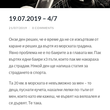
19.07.2019 – 4/7
21/07/2019
/
0 COMMENTS
Онзи ден реших, че е време да не се изкъртвам от
каране и реших да въртя из морската градина.
Явно проблема не е по баирите а в главата ми. Пак
въртях едни баири х3 пъти, които пак ме накараха
да страдам. Някой ден ще напиша статия за
страдането в спорта.
Та 20 км. в морската е невъзможно за мен – то
деца, пуснати кучета, нахални лелки по-тъпи от
мен, които като им кажеш, че вървят на велоалея и
се дървят. Те така.