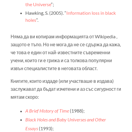
the Universe
“;
Hawking, S. (2005). “
Information loss in black
holes
“.
Няма да ви копирам информацията от Wikipedia ,
защото е тъпо. Но не мога да не се сдържа да кажа,
че това е един от най-известните съвременни
учени, които ги е грижа и са толкова популярни
извън специалистите в неговата област.
Книгите, които издаде (или участваше в издава)
заслужават да бъдат изчетени и аз със сигурност ги
мятам скоро:
A Brief History of Time
(1988);
Black Holes and Baby Universes and Other
Essays
(1993);