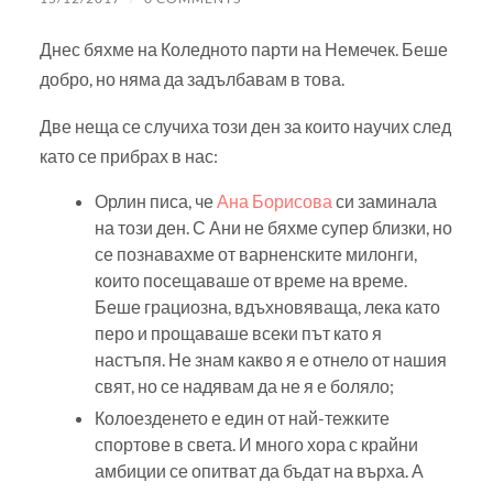
Днес бяхме на Коледното парти на Немечек. Беше
добро, но няма да задълбавам в това.
Две неща се случиха този ден за които научих след
като се прибрах в нас:
Орлин писа, че
Ана Борисова
си заминала
на този ден. С Ани не бяхме супер близки, но
се познавахме от варненските милонги,
които посещаваше от време на време.
Беше грациозна, вдъхновяваща, лека като
перо и прощаваше всеки път като я
настъпя. Не знам какво я е отнело от нашия
свят, но се надявам да не я е боляло;
Колоезденето е един от най-тежките
спортове в света. И много хора с крайни
амбиции се опитват да бъдат на върха. А