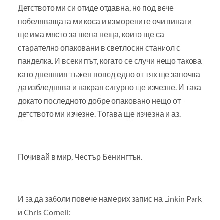
Детството ми си отиде отдавна, но под вече
побеляващата ми коса и изморените очи винаги
ще има място за шепа неща, които ще са
старателно опаковани в светлосин станиол с
панделка. И всеки път, когато се случи нещо такова
като днешния тъжен повод едно от тях ще започва
да избледнява и накрая сигурно ще изчезне. И така
докато последното добре опаковано нещо от
детството ми изчезне. Тогава ще изчезна и аз.
Почивай в мир, Честър Бенингтън.
И за да заболи повече намерих запис на Linkin Park
и Chris Cornell: