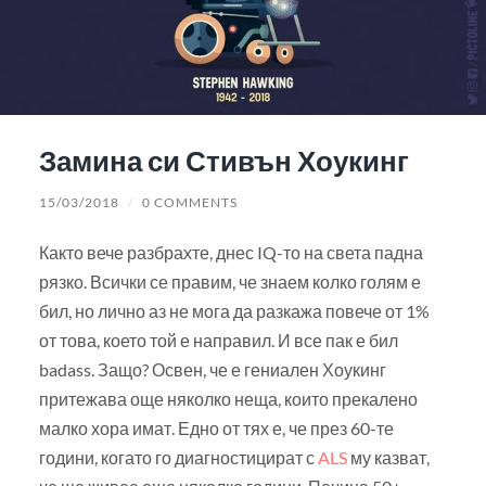
Замина си Стивън Хоукинг
15/03/2018
/
0 COMMENTS
Както вече разбрахте, днес IQ-то на света падна
рязко. Всички се правим, че знаем колко голям е
бил, но лично аз не мога да разкажа повече от 1%
от това, което той е направил. И все пак е бил
badass. Защо? Освен, че е гениален Хоукинг
притежава още няколко неща, които прекалено
малко хора имат. Едно от тях е, че през 60-те
години, когато го диагностицират с
ALS
му казват,