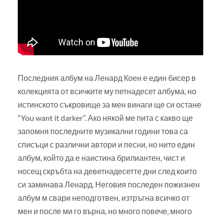
Последния албум на Ленард Коен е един бисер в
колекцията от всичките му петнадесет албума, но
истинското съкровище за мен винаги ще си остане
“You want it darker”. Ако някой ме пита с какво ще
запомня последните музикални години това са
списъци с различни автори и песни, но нито един
албум, който да е наистина брилиантен, чист и
носещ скръбта на деветнадесетте дни след които
си заминава Ленард. Неговия последен пожизнен
албум м свари неподготвен, изтръгна всичко от
мен и после ми го върна, но много повече, много