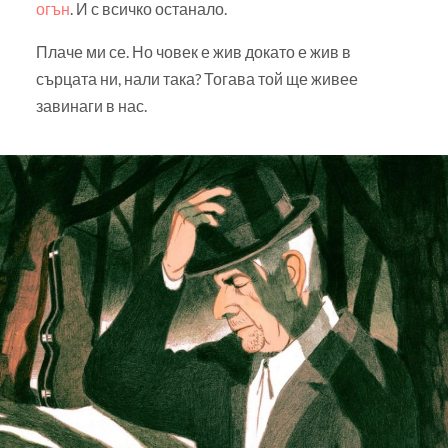
огън
. И с всичко останало.
Плаче ми се. Но човек е жив докато е жив в
сърцата ни, нали така? Тогава той ще живее
завинаги в нас.