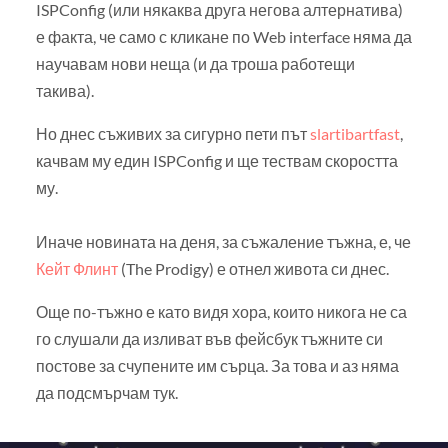
ISPConfig (или някаква друга негова алтернатива)
е факта, че само с кликане по Web interface няма да
научавам нови неща (и да троша работещи
такива).
Но днес съживих за сигурно пети път
slartibartfast
,
качвам му един ISPConfig и ще тествам скоростта
му.
Иначе новината на деня, за съжаление тъжна, е, че
Кейт Флинт
(The Prodigy) е отнел живота си днес.
Още по-тъжно е като видя хора, които никога не са
го слушали да изливат във фейсбук тъжните си
постове за счупените им сърца. За това и аз няма
да подсмърчам тук.