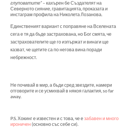
глуповатите”
– кахърен бе Създателят на
Северното сияние, гравитацията, проказата и
инстаграм профила на Николета Лозанова.
Единственият вариант с поправяне на Вселената
сега е тя да бъде застрахована, но Бог смята, че
застрахователите ще го изпържат и винаги ще
казват, че щетите са по негова вина поради
небрежност.
Не почивай в мир, а бъди сред звездите, намери
отговорите и се усмихвай в някоя галактия, so far
away.
P.S. Хокинг е известен и с това, че е
забавен и много
ироничен
(основно със себе си).