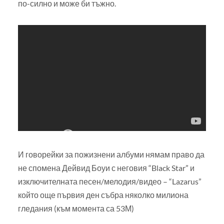
по-силно и може би тъжно.
И говорейки за пожизнени албуми нямам право да
не спомена Дейвид Боуи с неговия “Black Star” и
изключителната песен/мелодия/видео – “Lazarus”
който още първия ден събра няколко милиона
гледания (към момента са 53М)