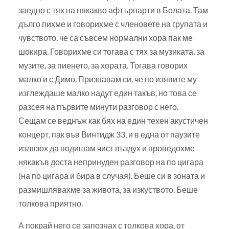
заедно с тях на някакво афтърпарти в Болата. Там
дълго пихме и говорихме с членовете на групата и
чувството, че са съвсем нормални хора пак ме
шокира. Говорихме си тогава с тях за музиката, за
музите, за пиенето, за хората. Тогава говорих
малко и с Димо. Признавам си, че по изявите му
изглеждаше малко надут един такъв, но това се
разсея на първите минути разговор с него.
Сещам се веднъж как бях на един техен акустичен
концерт, пак във Винтидж 33, и в една от паузите
излязох да подишам чист въздух и проведохме
някакъв доста непринуден разговор на по цигара
(на по цигара и бира в случая). Беше си в зоната и
размишлявахме за живота, за изкуството. Беше
толкова приятно.
А покрай него се запознах с толкова хора, от