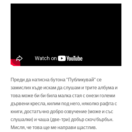
Преди да натисна бутона “Публикувай” се
замислих къде искам да слушам и трите албума и
това може би би била малка стая с онези големи
дървени кресла, килим под него, няколко рафта с
книги, достатъчно добро озвучение (може и със
слушалки) и чаша (две-три) добър скоч/бърбън.
Мисля, че това ще ме направи щастлив.