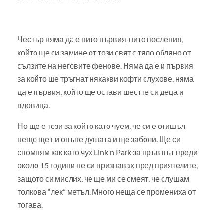
Честър няма да е нито първия, нито посления,
който ще си замине от този свят с тяло обляно от
сълзите на неговите фенове. Няма да е и първия
за който ще тръгнат някакви кофти слухове, няма
да е първия, който ще остави шестте си деца и
вдовица.
Но ще е този за който като чуем, че си е отишъл
нещо ще ни опъне душата и ще заболи. Ще си
спомням как като чух Linkin Park за пръв път преди
около 15 години не си признавах пред приятелите,
защото си мислих, че ще ми се смеят, че слушам
толкова “лек” метъл. Много неща се промениха от
тогава.