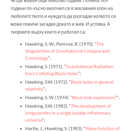
че ще живее още няколко години. Почина 50+
години по-късно вкопчил се в масивния клон на
любопитството и нуждата да разгадае колкото се
може повече загадки докато е жив. И успява. А
теориите върху които е работил са:
Hawking, S. W.; Penrose, R. (1970). “
The
Singularities of Gravitational Collapse and
Cosmology
“;
Hawking, S. (1971). “
Gravitational Radiation
from Colliding Black Holes
“;
Hawking, S.W. (1972). “
Black holes in general
relativity
“;
Hawking, S. W. (1974). “
Black hole explosions?
“;
Hawking, S.W. (1982). “
The development of
irregularities in a single bubble inflationary
universe
“;
Hartle, J.; Hawking, S. (1983). “
Wave function of