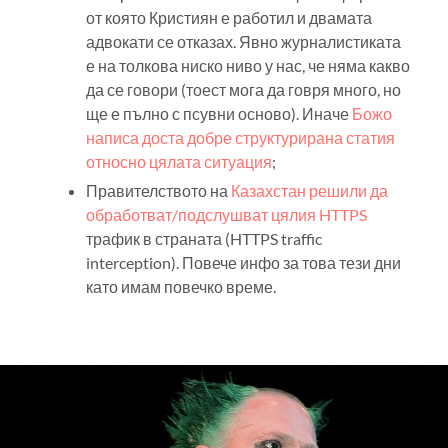
от която Кристиян е работил и двамата
адвокати се отказах. Явно журналистиката
е на толкова ниско ниво у нас, че няма какво
да се говори (тоест мога да говря много, но
ще е пълно с псувни осново). Иначе
Божо
написа доста добре структурирана статия
относно цялата ситуация
;
Правителството на
Казахстан решили да
обработват/подслушват цялия HTTPS
трафик в страната (HTTPS traffic
interception). Повече инфо за това тези дни
като имам повечко време.