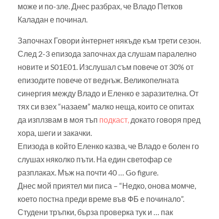
може и по-зле. Днес разбрах, че Владо Петков
Каладан е починал.
Започнах Говори ѝнтернет някъде към трети сезон.
След 2-3 епизода започнах да слушам паралелно
новите и S01E01. Изслушал съм повече от 30% от
епизодите повече от веднъж. Великопелната
синергия между Владо и Еленко е заразителна. От
тях си взех “назаем” малко неща, които се опитах
да изплзвам в моя тъп
подкаст,
докато говоря пред
хора, шеги и закачки.
Епизода в който Еленко казва, че Владо е болен го
слушах няколко пъти. На един светофар се
разплаках. Мъж на почти 40 … Go figure.
Днес мой приятел ми писа – “Недко, онова момче,
което постна преди време във ФБ е починало”.
Студени тръпки, бърза проверка тук и … пак