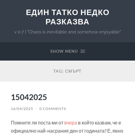
ЕДИН ТАТКО НЕДКО
РАЗКАЗВА
v 0.7 | "Chaos is inevitable and somehow enjoyable"
SHOW MENU
TAG:
СМЪРТ
15042025
16/04/2025
/
0 COMMENTS
Помните ли поста ми от
вчера
в който казвам, че е
официално най-насрания ден от годината? Е, явно