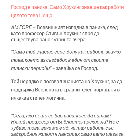
Господ в паника: Само Хоукинг знаеше как работи
цялото това Нещо
АМ ГОРЕ
– Всевишният изпадна в паника, след
като професор Стивън Хоукинг спря да
съществува рано сутринта вчера.
“Само той знаеше горе-долу как работи всичко
това, което аз създадох в един от своите
пиянски периоди”
– завайка се Господ.
Той нерядко е ползвал знанията на Хоукинг, за да
поддържа Вселената в сравнителен порядък и в
някаква степен логична.
“Сега, ако нещо се бастиса, кого да питам?
Някой професор от Библиотекарския ли? Не е
хубаво това, вече ме е яд, че тая работа със
задгробния живот я лансирах само като шега за