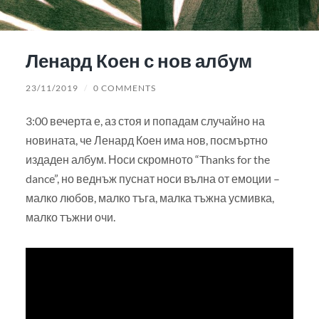
Ленард Коен с нов албум
23/11/2019
/
0 COMMENTS
3:00 вечерта е, аз стоя и попадам случайно на
новината, че Ленард Коен има нов, посмъртно
издаден албум. Носи скромното “Thanks for the
dance”, но веднъж пуснат носи вълна от емоции –
малко любов, малко тъга, малка тъжна усмивка,
малко тъжни очи.