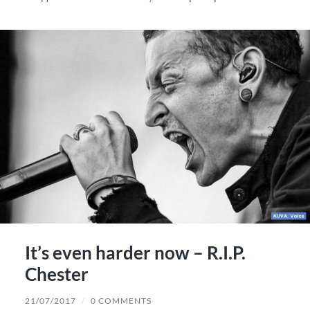
It’s even harder now – R.I.P.
Chester
21/07/2017
/
0 COMMENTS