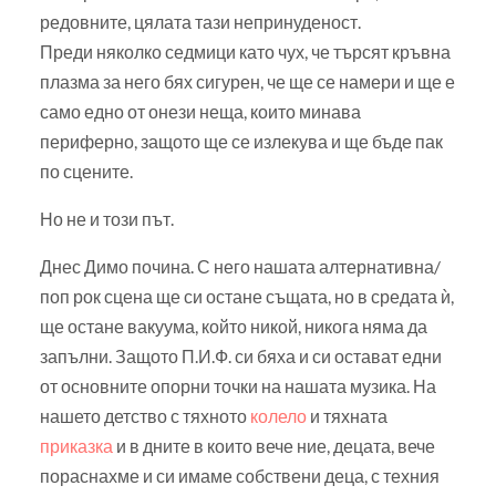
редовните, цялата тази непринуденост.
Преди няколко седмици като чух, че търсят кръвна
плазма за него бях сигурен, че ще се намери и ще е
само едно от онези неща, които минава
периферно, защото ще се излекува и ще бъде пак
по сцените.
Но не и този път.
Днес Димо почина. С него нашата алтернативна/
поп рок сцена ще си остане същата, но в средата ѝ,
ще остане вакуума, който никой, никога няма да
запълни. Защото П.И.Ф. си бяха и си остават едни
от основните опорни точки на нашата музика. На
нашето детство с тяхното
колело
и тяхната
приказка
и в дните в които вече ние, децата, вече
пораснахме и си имаме собствени деца, с техния