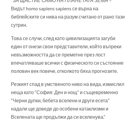
“
ЗА ЩАСТИЕ САМО НА ПЛАНЕТАТА ЗЕМЯ
–
Видът homo sapiens sapiens се върна на
библейските си нива на разум считано от рано тази
сутрин.
Това се случи, след като цивилизацията загуби
един от онези свои представители, който въпреки
невъзможността да се преметне през лост
впечатляваше всички с физическото си състояние
половин век повече, отколкото бяха прогнозите.
Резкият спад в умственото ниво на вида, измислил
неща като “София: Ден и нощ” и същевременно
“Черни дупки, бебета вселени и други есета”
надали ще доведе до особени катаклизми и
Вселената ще продължи да си вселенува.”