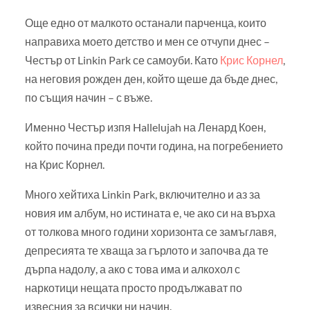
Още едно от малкото останали парченца, които
направиха моето детство и мен се отчупи днес –
Честър от Linkin Park се самоуби. Като
Крис Корнел
,
на неговия рожден ден, който щеше да бъде днес,
по същия начин – с въже.
Именно Честър изпя Hallelujah на Ленард Коен,
който почина преди почти година, на погребението
на Крис Корнел.
Много хейтиха Linkin Park, включително и аз за
новия им албум, но истината е, че ако си на върха
от толкова много години хоризонта се замъглавя,
депресията те хваща за гърлото и започва да те
дърпа надолу, а ако с това има и алкохол с
наркотици нещата просто продължават по
извесния за всички ни начин.