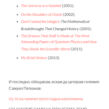
The Universe in a Nutshell
(2001);
On the Shoulders of Giants
(2002);
God Created the Integers
: The Mathematical
Breakthroughs That Changed History
(2005);
The Dreams That Stuff Is Made of: The Most
Astounding Papers of Quantum Physics and How
They Shook the Scientific World
(2011);
My Brief History
(2013).
И последно, обещавам, искам да цитирам големия
Самуил Петканов:
IQ-то на човечеството падна наполовина