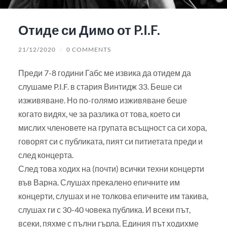
Отиде си Димо от P.I.F.
21/12/2020
/
0 COMMENTS
Преди 7-8 години Габс ме извика да отидем да
слушаме P.I.F. в стария Винтидж 33. Беше си
изживяване. Но по-голямо изживяване беше
когато видях, че за разлика от това, което си
мислих членовете на групата всъщност са си хора,
говорят си с публиката, пият си питиетата преди и
след концерта.
След това ходих на (почти) всички техни концерти
във Варна. Слушах прекалено епичните им
концерти, слушах и не толкова епичните им такива,
слушах ги с 30-40 човека публика. И всеки път,
всеки, пяхме с пълни гърла. Единия път ходихме