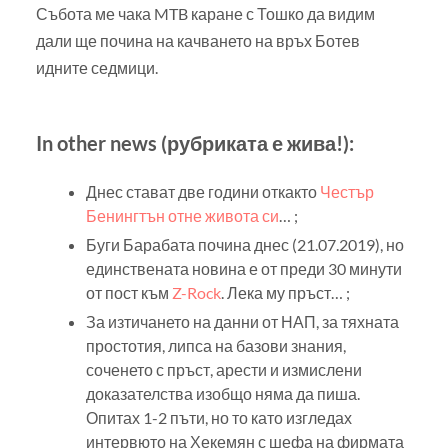
Събота ме чака MTB каране с Тошко да видим
дали ще почина на качването на връх Ботев
идните седмици.
In other news (рубриката е жива!):
Днес стават две години откакто
Честър
Бенингтън отне живота си
… ;
Буги Барабата почина днес (21.07.2019), но
единствената новина е от преди 30 минути
от пост към
Z-Rock
. Лека му пръст… ;
За изтичането на данни от НАП, за тяхната
простотия, липса на базови знания,
соченето с пръст, арести и измислени
доказателства изобщо няма да пиша.
Опитах 1-2 пъти, но то като изгледах
интервюто на Хекемян с шефа на фирмата