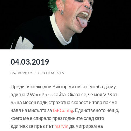
04.03.2019
05/03/2019
/
0 COMMENTS
Преди няколко дни Виктор ми писа с молба да му
вдигна 2 WordPress сайта. Оказа се, че моя VPS от
$5 на месец вади страхотна скорост и това пак ме
навя на мисълта за
ISPConfig
. Единственото нещо,
което ме е спирало през годините след като
вдигнах за пръв път
marvin
да мигрирам на