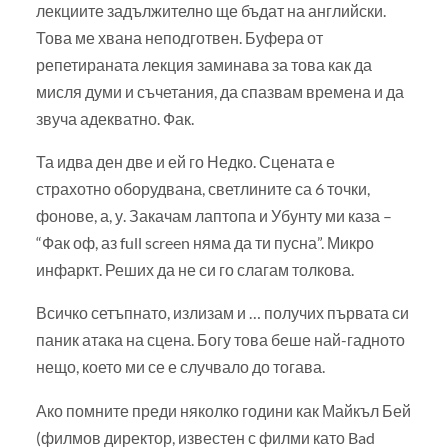
лекциите задължително ще бъдат на английски.
Това ме хвана неподготвен. Буфера от
репетираната лекция заминава за това как да
мисля думи и съчетания, да спазвам времена и да
звуча адекватно. Фак.
Та идва ден две и ей го Недко. Сцената е
страхотно оборудвана, светлините са 6 точки,
фонове, а, у. Закачам лаптопа и Убунту ми каза –
“Фак оф, аз full screen няма да ти пусна”. Микро
инфаркт. Реших да не си го слагам толкова.
Всичко сетъпнато, излизам и … получих първата си
паник атака на сцена. Богу това беше най-гадното
нещо, което ми се е случвало до тогава.
Ако помните преди няколко години как Майкъл Бей
(филмов директор, известен с филми като Bad