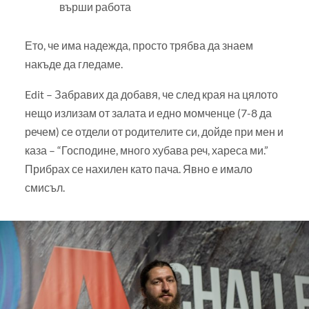
върши работа
Ето, че има надежда, просто трябва да знаем
накъде да гледаме.
Edit – Забравих да добавя, че след края на цялото
нещо излизам от залата и едно момченце (7-8 да
речем) се отдели от родителите си, дойде при мен и
каза – “Господине, много хубава реч, хареса ми.”
Прибрах се нахилен като пача. Явно е имало
смисъл.