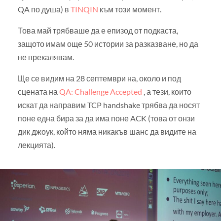
QA по душа) в
TINQIN
към този момент.
Това май трябваше да е епизод от подкаста,
защото имам още 50 истории за разказване, но да
не прекалявам.
Ще се видим на 28 септември на, около и под
сцената на
QA: Challenge Accepted
, а тези, които
искат да направим TCP handshake трябва да носят
поне една бира за да има поне ACK (това от онзи
дик джоук, който няма никакъв шанс да видите на
лекцията).