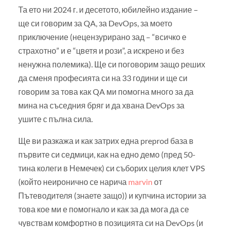
Та ето ни 2024 г. и десетото, юбилейно издание –
ще си говорим за QA, за DevOps, за моето
приключение (нецензурирано зад – “всичко е
страхотно” и е “цветя и рози”, а искрено и без
ненужна полемика). Ще си поговорим защо реших
да сменя професията си на 33 години и ще си
говорим за това как QA ми помогна много за да
мина на съседния бряг и да хвана DevOps за
ушите с пълна сила.
Ще ви разкажа и как затрих една preprod база в
първите си седмици, как на едно демо (пред 50-
тина колеги в
Немечек) си съборих целия клет VPS
(който неиронично се нарича
marvin
от
Пътеводителя (знаете защо)) и купчина истории за
това кое ми е помогнало и как за да мога да се
чувствам комфортно в позицията си на DevOps (и