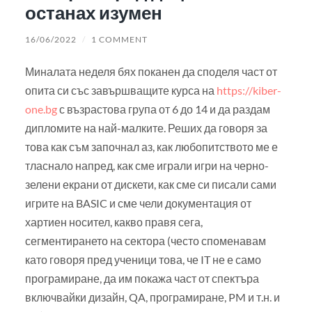
останах изумен
16/06/2022
/
1 COMMENT
Миналата неделя бях поканен да споделя част от
опита си със завършващите курса на
https://kiber-
one.bg
с възрастова група от 6 до 14 и да раздам
дипломите на най-малките. Реших да говоря за
това как съм започнал аз, как любопитството ме е
тласнало напред, как сме играли игри на черно-
зелени екрани от дискети, как сме си писали сами
игрите на BASIC и сме чели документация от
хартиен носител, какво правя сега,
сегментирането на сектора (често споменавам
като говоря пред ученици това, че IT не е само
програмиране, да им покажа част от спектъра
включвайки дизайн, QA, програмиране, PM и т.н. и