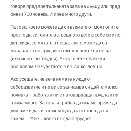
говоря пред препълнената зала на dev.bg или пред
онези 700 човека. И пред много други.
Та това, което можете да си вземете от моят опит е
просто да си гоните вътрешното дете в себе си и по
детски да се мятате в неща, които може да са
мааааалко по-трудни от ежедневните ви неща
(или много по-трудни). Ако успеете обаче ви
обещавам, че чувството е ве-ли-ко-леп-но.
Ако усещате, че вече нямате нужда от
себеразвитие и не ви се заниамва си дайте малко
почивка – работата ни е натоварваща, трудна и ни
взима много. За това и трябва да имаме време да
дишаме и да си вземем нуждата от това да си
кажем – “Абе … колко пък да е трудно”.