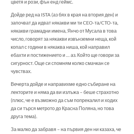
цветя и рози, фън енд геймс.
Дойде ред на ISTA (аз бях в края на втория ден) и
започват да идват някакви ми ти CEO-та/CTO-та,
някакви грамадни имена, Янчо от Мусала в това
число, говорят за някакви извънземни неща, кой
копал с години в някаква ниша, кой направил
ебахти и постижението и … аз. Който ще говори за
сигурност. Още си спомням колко смачкан се
чувствах.
Вечерта дойде и направихме едно събиране на
лекторите и няма да ви излъжа – беше страхотно
(плюс, че е възможно да съм попрекалил и ходих
да си търся метрото до Красна Поляна, но това
друга тема).
За малко да забравя – на първия ден ни казаха, че