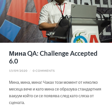
Мина QA: Challenge Accepted
6.0
15/09/2020
/
0 COMMENTS
Мина, мина, мина! Чаках този момент от няколко
месеца вече и като мина се образува стандартния
вакуум който си се появява след като сляза от
сцената.