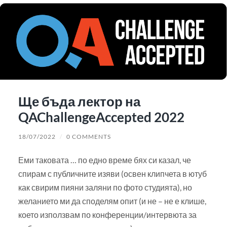
Ще бъда лектор на
QAChallengeAccepted 2022
18/07/2022
/
0 COMMENTS
Еми таковата … по едно време бях си казал, че
спирам с публичните изяви (освен клипчета в ютуб
как свирим пияни заляни по фото студията), но
желанието ми да споделям опит (и не – не е клише,
което използвам по конференции/интервюта за