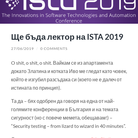
Ще бъда лектор на ISTA 2019
27/06/2019
/
0 COMMENTS
O shit, o shit, o shit. Вайкам се из апартамента
докато Златина и котката Иво ме гледат като човек,
който е изгубил разсъдака си (което не е далеч от
истината по принцип).
Та да – бях одобрен да говоря на една от най-
голямите конференции в България и на темата
сигурност (но с повече мемета, обещавам!) –
“Security testing – from lizard to wizard in 40 minutes”.