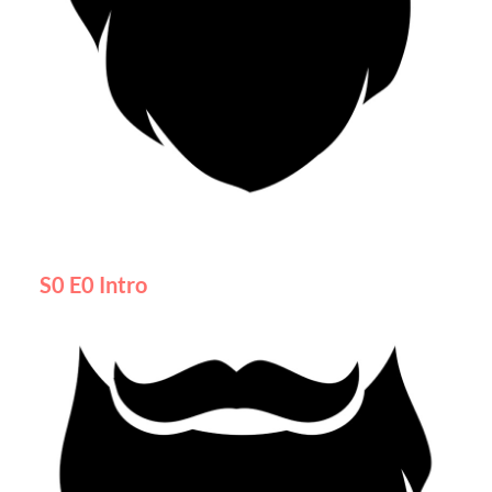
S0 E0 Intro