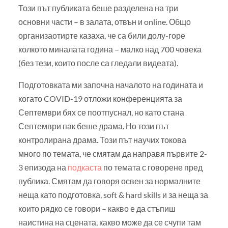
Този път публиката беше разделена на три
основни части – в залата, отвън и online. Общо
организаотирте казаха, че са били долу-горе
колкото миналата година – малко над 700 човека
(без тези, които после са гледали видеата).
Подготовката ми започна началото на годината и
когато COVID-19 отложи конференцията за
Септември бях се поотпуснал, но като стана
Септември пак беше драма. Но този път
контролирана драма. Този път научих токова
много по темата, че смятам да направя първите 2-
3 епизода на
подкаста
по темата с говорене пред
публика. Смятам да говоря освен за нормалните
неща като подготовка, soft & hard skills и за неща за
които рядко се говори – какво е да стъпиш
наистина на сцената, какво може да се счупи там