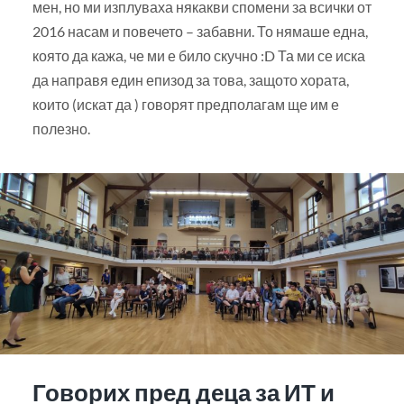
мен, но ми изплуваха някакви спомени за всички от
2016 насам и повечето – забавни. То нямаше една,
която да кажа, че ми е било скучно :D Та ми се иска
да направя един епизод за това, защото хората,
които (искат да ) говорят предполагам ще им е
полезно.
Говорих пред деца за ИТ и