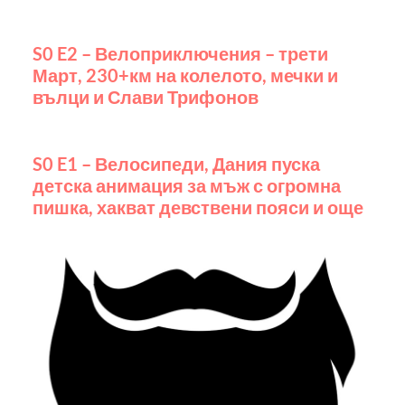
S0 E2 – Велоприключения – трети
Март, 230+км на колелото, мечки и
вълци и Слави Трифонов
S0 E1 – Велосипеди, Дания пуска
детска анимация за мъж с огромна
пишка, хакват девствени пояси и още