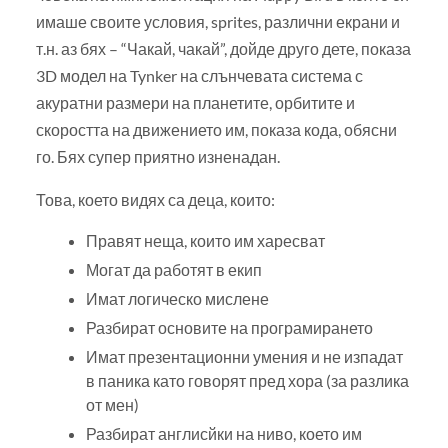
имаше своите условия, sprites, различни екрани и
т.н. аз бях – “Чакай, чакай”, дойде друго дете, показа
3D модел на Tynker на слънчевата система с
акуратни размери на планетите, орбитите и
скоростта на движението им, показа кода, обясни
го. Бях супер приятно изненадан.
Това, което видях са деца, които:
Правят неща, които им харесват
Могат да работят в екип
Имат логическо мислене
Разбират основите на програмирането
Имат презентационни умения и не изпадат
в паника като говорят пред хора (за разлика
от мен)
Разбират англисйки на ниво, което им