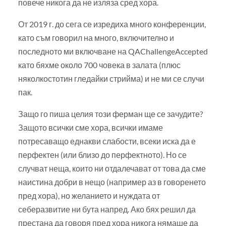
повече никога да не изляза сред хора.
От 2019 г. до сега се изредиха много конференции,
като съм говорил на много, включително и
последното ми включване на QAChallengeAccepted
като бяхме около 700 човека в залата (плюс
няколкостотин гледайки стрийма) и не ми се случи
пак.
Защо го пиша целия този ферман ще се зачудите?
Защото всички сме хора, всички имаме
потресаващо еднакви слабости, всеки иска да е
перфектен (или близо до перфектното). Но се
случват неща, които ни отдалечават от това да сме
наистина добри в нещо (например аз в говоренето
пред хора), но желанието и нуждата от
себеразвитие ни бута напред. Ако бях решил да
престана да говоря пред хора никога нямаше да