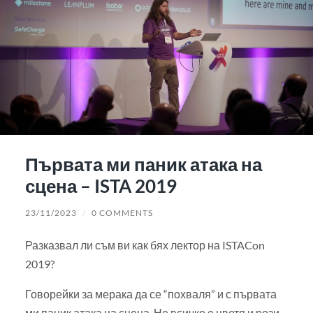
Първата ми паник атака на
сцена – ISTA 2019
23/11/2023
/
0 COMMENTS
Разказвал ли съм ви как бях лектор на ISTACon
2019?
Говорейки за мерака да се “похваля” и с първата
ми паник атака на сцена. Не всичко е цветя и рози,