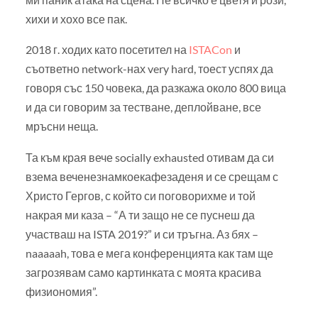
хихи и хохо все пак.
2018 г. ходих като посетител на
ISTACon
и
съответно network-нах very hard, тоест успях да
говоря със 150 човека, да разкажа около 800 вица
и да си говорим за тестване, деплойване, все
мръсни неща.
Та към края вече socially exhausted отивам да си
взема веченезнамкоекафезаденя и се срещам с
Христо Гергов, с който си поговорихме и той
накрая ми каза – “А ти защо не се пуснеш да
участваш на ISTA 2019?” и си тръгна. Аз бях –
naaaaah, това е мега конференцията как там ще
загрозявам само картинката с моята красива
физиономия”.