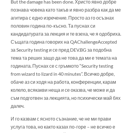
But the damage has been done. Христо явно добре
познава човека като такъв и явно разбра как да ме
агитира с едно изречение. Просто аз го осъзнах
половин година по-късно. Та пуснах си
кандидатурата за лекция и те взеха, че я одобриха.
Същата година говорих на QAChallengeAccepted
за Security testing и се пред DEV.BG за подобна
тема та реших защо да не това да ми е темата на
годината. Пуснах се с гръмкото “Security testing
from wizard to lizard in 40 minutes”. Всичко добре,
обаче аз си ходя на работа, конференции, карам
колело, всякакви неща и се оказва, че може и да
съм подготвен за лекцията, но психически май бях
далеч.
И го казвам с ясното съзнание, че не ми прави
услуга това, но както казах по-горе – не всичко е