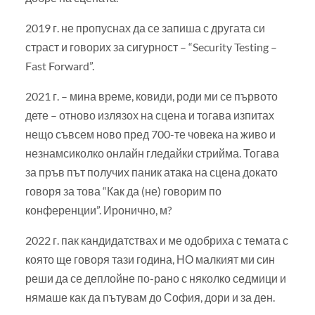
2019 г. не пропуснах да се запиша с другата си
страст и говорих за сигурност – “Security Testing –
Fast Forward”.
2021 г. – мина време, ковиди, роди ми се първото
дете – отново излязох на сцена и тогава изпитах
нещо съвсем ново пред 700-те човека на живо и
незнамсиколко онлайн гледайки стрийма. Тогава
за пръв път получих паник атака на сцена докато
говоря за това “Как да (не) говорим по
конференции”. Иронично, м?
2022 г. пак кандидатствах и ме одобриха с темата с
която ще говоря тази година, НО малкият ми син
реши да се деплойне по-рано с няколко седмици и
нямаше как да пътувам до София, дори и за ден.