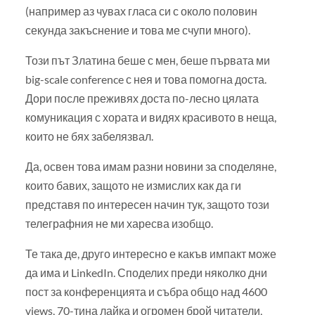
(например аз чувах гласа си с около половин
секунда закъснение и това ме счупи много).
Този път Златина беше с мен, беше първата ми
big-scale conference с нея и това помогна доста.
Дори после преживях доста по-лесно цялата
комуникация с хората и видях красивото в неща,
които не бях забелязвал.
Да, освен това имам разни новини за споделяне,
които бавих, защото не измислих как да ги
представя по интересен начин тук, защото този
телеграфния не ми харесва изобщо.
Те така де, друго интересно е какъв импакт може
да има и LinkedIn. Споделих преди няколко дни
пост за конференцията и събра общо над 4600
views, 70-тина лайка и огромен брой читатели,