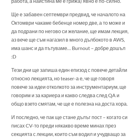
работа, а наистина ме е грижа) явно е по-силно.
Ще е забавен септември предвид, че началото на
Октомври чакаме бебенце номер две, а то може и
да подрани по негово си желание, ще имам лекция,
аз вече ще съм нагазил в много дълбокото в AWS,
има шанс и да пътуваме… Burnout – добре дошъл
:D
Тези дни ще запиша един епизод с повече детайли
относно лекцията, но teaser-а е, че ще говоря
повече за идеи отколкото за инструментариум, ще
говорим и за кариера и какво следва след QA и
общо взето смятам, че ще е полезна на доста хора.
И последно, че пак ще стане дълъг пост – когато си
писах CV-то преди някакво време минах през
секцията с лекции, които съм водил и учудващо за