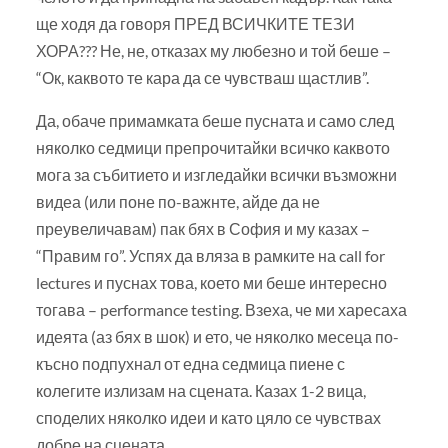
ще ходя да говоря ПРЕД ВСИЧКИТЕ ТЕЗИ
ХОРА??? Не, не, отказах му любезно и той беше –
“Ок, каквото те кара да се чувстваш щастлив”.
Да, обаче примамката беше пусната и само след
няколко седмици препрочитайки всичко каквото
мога за събитието и изгледайки всички възможни
видеа (или поне по-важнте, айде да не
преувеличавам) пак бях в София и му казах –
“Правим го”. Успях да вляза в рамките на call for
lectures и пуснах това, което ми беше интересно
тогава – performance testing. Взеха, че ми харесаха
идеята (аз бях в шок) и ето, че няколко месеца по-
късно подпухнал от една седмица пиене с
колегите излизам на сцената. Казах 1-2 вица,
споделих няколко идеи и като цяло се чувствах
добре на сцената.