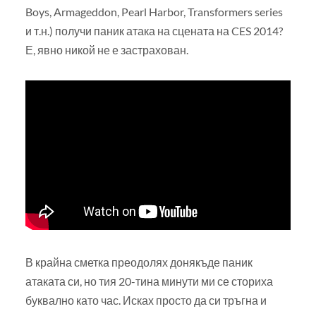
Boys, Armageddon, Pearl Harbor, Transformers series
и т.н.) получи паник атака на сцената на CES 2014?
Е, явно никой не е застрахован.
В крайна сметка преодолях донякъде паник
атаката си, но тия 20-тина минути ми се сториха
буквално като час. Исках просто да си тръгна и