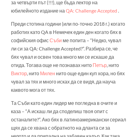
за четвърти път (!!!), ще бъда лектор на
юбилейното издание на
QA: Challenge Accepted
.
Преди стотина години (или по-точно 2018 г.) когато
работих като QA в Немечек един ден когато бях в
софийския офис
Съби
ме попита – “Недко, чувал
ли си за QA: Challenge Accepted?”. Разбира се, че
бях чувал и освен това много ми се искаше да
отида. Тогава още не познавах нито
Петър
, нито
Виктор
, нито
Милен
нито още един куп хора, но бях
чувал за тях и много исках да се видя, да науча
каквото мога от тях.
Та Съби като един лидер ме погледна в очите и
каза – “А искаш ли да споделиш твоя опит с
останалите?”. Ако бях в латиноамерикански сериал
щях да се хвана с обратното на дланта си за
челото и да припадна на забавен кадър. Как така