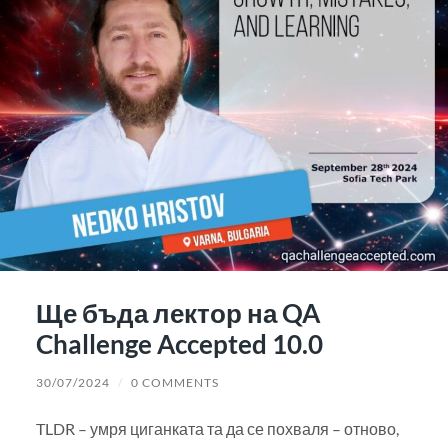
Ще бъда лектор на QA
Challenge Accepted 10.0
30/07/2024
/
0 COMMENTS
TLDR – умря циганката та да се похваля – отново,