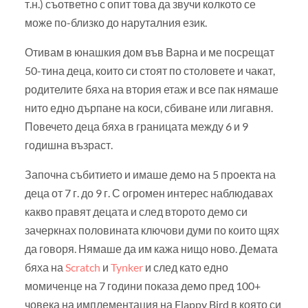
т.н.) съответно с опит това да звучи колкото се
може по-близко до наруталния език.
Отивам в юнашкия дом във Варна и ме посрещат
50-тина деца, които си стоят по столовете и чакат,
родителите бяха на втория етаж и все пак нямаше
нито едно дърпане на коси, сбиване или лигавня.
Повечето деца бяха в границата между 6 и 9
годишна възраст.
Започна събитието и имаше демо на 5 проекта на
деца от 7 г. до 9 г. С огромен интерес наблюдавах
какво правят децата и след второто демо си
зачеркнах половината ключови думи по които щях
да говоря. Нямаше да им кажа нищо ново. Демата
бяха на
Scratch
и
Tynker
и след като едно
момиченце на 7 години показа демо пред 100+
човека на имплементация на Flappy Bird в която си