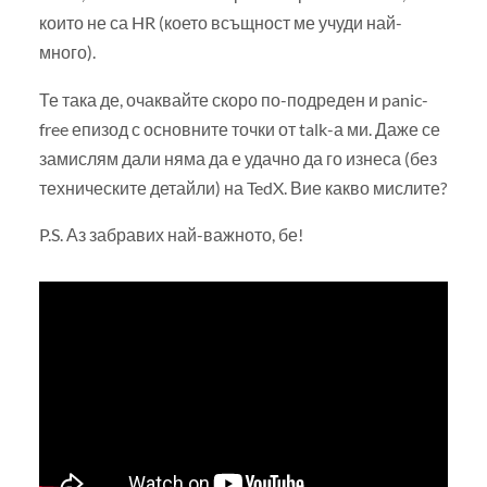
които не са HR (което всъщност ме учуди най-
много).
Те така де, очаквайте скоро по-подреден и panic-
free епизод с основните точки от talk-а ми. Даже се
замислям дали няма да е удачно да го изнеса (без
техническите детайли) на TedX. Вие какво мислите?
P.S. Аз забравих най-важното, бе!