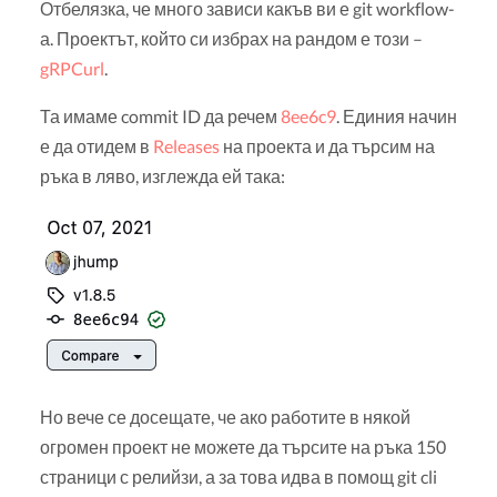
Отбелязка, че много зависи какъв ви е git workflow-
а. Проектът, който си избрах на рандом е този –
gRPCurl
.
Та имаме commit ID да речем
8ee6c9
. Единия начин
е да отидем в
Releases
на проекта и да търсим на
ръка в ляво, изглежда ей така:
Но вече се досещате, че ако работите в някой
огромен проект не можете да търсите на ръка 150
страници с релийзи, а за това идва в помощ git cli