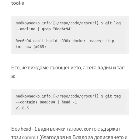
tool-a:
nedko@nedko.info
:[~/repo/code/grpcurl] $ 
git log 
--oneline | grep "8ee6c94"
8ee6c94 can't build s390x docker images; skip 
for now (#265)
Ето, че виждаме съобщението, а сега вадим и таг-
а:
nedko@nedko.info
:[~/repo/code/grpcurl] $ 
git tag 
--contains 8ee6c94 | head -1
v1.8.5
Без head -1 вади всички тагове, които съдържат
този commit (благодаря на Владо за дописването и