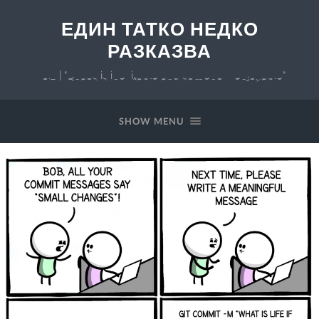
ЕДИН ТАТКО НЕДКО
РАЗКАЗВА
v 0.7 | "Chaos is inevitable and somehow enjoyable"
SHOW MENU