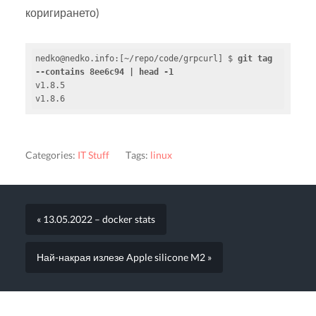
коригирането)
nedko@nedko.info
:[~/repo/code/grpcurl] $ 
git tag 
--contains 8ee6c94 | head -1
v1.8.5

v1.8.6
Categories:
IT Stuff
Tags:
linux
« 13.05.2022 – docker stats
Най-накрая излезе Apple silicone M2 »