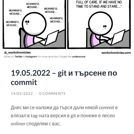
19.05.2022 – git и търсене по
commit
19/05/2022
/
0 COMMENTS
Днес ми се наложи да търся дали някой commit е
влязал в tag-ната версия в git и понеже е лесен
onliner споделям с вас.