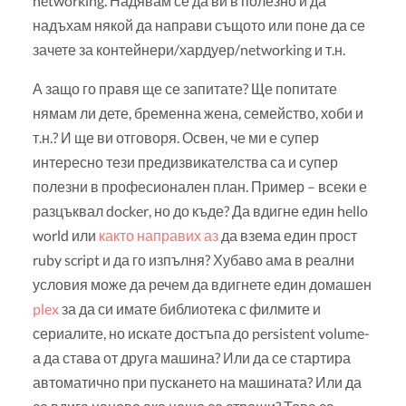
networking. Надявам се да ви в полезно и да
надъхам някой да направи същото или поне да се
зачете за контейнери/хардуер/networking и т.н.
А защо го правя ще се запитате? Ще попитате
нямам ли дете, бременна жена, семейство, хоби и
т.н.? И ще ви отговоря. Освен, че ми е супер
интересно тези предизвикателства са и супер
полезни в професионален план. Пример – всеки е
разцъквал docker, но до къде? Да вдигне един hello
world или
както направих аз
да взема един прост
ruby script и да го изпълня? Хубаво ама в реални
условия може да речем да вдигнете един домашен
plex
за да си имате библиотека с филмите и
сериалите, но искате достъпа до persistent volume-
а да става от друга машина? Или да се стартира
автоматично при пускането на машината? Или да