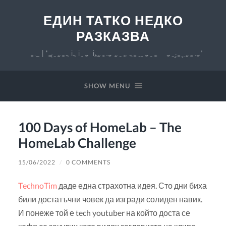
ЕДИН ТАТКО НЕДКО
РАЗКАЗВА
v 0.7 | "Chaos is inevitable and somehow enjoyable"
SHOW MENU
100 Days of HomeLab – The
HomeLab Challenge
15/06/2022
/
0 COMMENTS
TechnoTim
даде една страхотна идея. Сто дни биха
били достатъчни човек да изгради солиден навик.
И понеже той е tech youtuber на който доста се