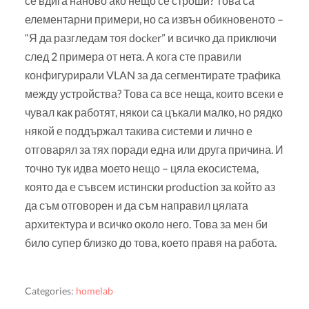
се вдига наново ако нещо се строши? Това са
елементарни примери, но са извън обикновеното –
“Я да разгледам тоя docker” и всичко да приключи
след 2 примера от нета. А кога сте правили
конфигурирали VLAN за да сегментирате трафика
между устройства? Това са все неща, които всеки е
чувал как работят, някои са цъкали малко, но рядко
някой е поддържал такива системи и лично е
отговарял за тях поради една или друга причина. И
точно тук идва моето нещо – цяла екосистема,
която да е съвсем истински production за който аз
да съм отговорен и да съм направил цялата
архитектура и всичко около него. Това за мен би
било супер близко до това, което правя на работа.
Categories:
homelab