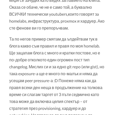
кефя се зачудих като видях заглавието на клипа.
Оказа се обаче, че не е само той, а буквално
ВСИЧКИ технически youtubers,които говорят зa
homelabs, инфраструктура, proxmox и хардуер. Ако
сте фенове ви го препоръчвам.
Та по негов пример смятам да ъпдейтвам тук в
блога какво съм правил и правя по моя homelab.
Ще зацапам блога с много и кратки постове, но е
по-добре отколкото един огромен пост тип
changelog. Мислих си и за едно git repo (или gist), но
така exposure-a ще е много по-малък и няма да
усещам peer pressure-а :D Понеже няма как да
правя всеки ден неща в продължение на толкова
време си слагам таргет от 3 пъти седмично като
това може да включва целия спектър – от
стратегия през provisioning, хардуер и до