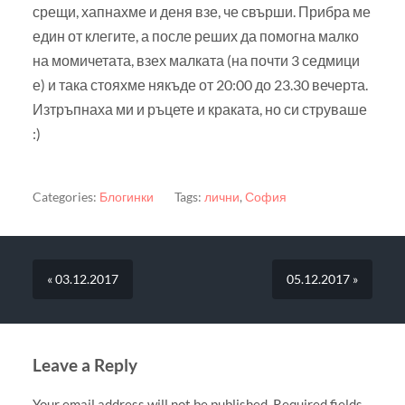
срещи, хапнахме и деня взе, че свърши. Прибра ме
един от клегите, а после реших да помогна малко
на момичетата, взех малката (на почти 3 седмици
е) и така стояхме някъде от 20:00 до 23.30 вечерта.
Изтръпнаха ми и ръцете и краката, но си струваше
:)
Categories:
Блогинки
Tags:
лични
,
София
« 03.12.2017
05.12.2017 »
Leave a Reply
Your email address will not be published.
Required fields