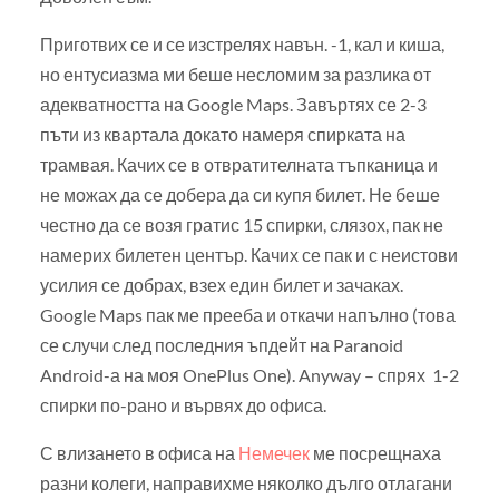
Приготвих се и се изстрелях навън. -1, кал и киша,
но ентусиазма ми беше несломим за разлика от
адекватността на Google Maps. Завъртях се 2-3
пъти из квартала докато намеря спирката на
трамвая. Качих се в отвратителната тъпканица и
не можах да се добера да си купя билет. Не беше
честно да се возя гратис 15 спирки, слязох, пак не
намерих билетен център. Качих се пак и с неистови
усилия се добрах, взех един билет и зачаках.
Google Maps пак ме прееба и откачи напълно (това
се случи след последния ъпдейт на Paranoid
Android-а на моя OnePlus One). Anyway – спрях 1-2
спирки по-рано и вървях до офиса.
С влизането в офиса на
Немечек
ме посрещнаха
разни колеги, направихме няколко дълго отлагани