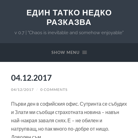
ЕДИН ТАТКО НЕДКО
РАЗКАЗВА
v 0.7 | "Chaos is inevitable and somehow enjoyable"
SHOW MENU
04.12.2017
04/12/2017
/
0 COMMENTS
Първи ден в софийския офис. Сутринта се събудих
и Злати ми съобщи страхотната новина – навън
най-накрая заваля снях. Е – не обилен и
натрупващ, но пак много по-добре от нищо.
Доволен съм.