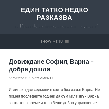
ЕДИН ТАТКО НЕДКО
РАЗКАЗВА
v 0.7 | "Chaos is inevitable and somehow enjoyable"
SHOW MENU
Довиждане София, Варна –
добре дошла
03/07/2017
/
0 COMMENTS
И минаха две седмици в които бях извън Варна. Не
помня последните години да съм бил извън Варна
за толкова време и това беше добро упражнение.