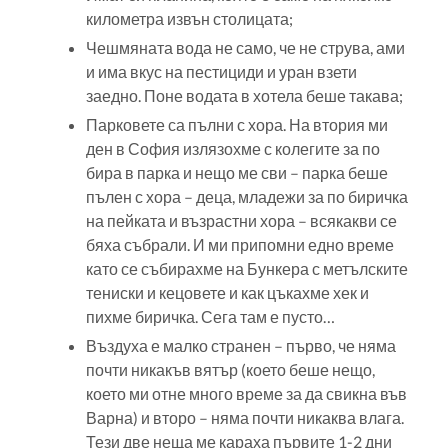
километра извън столицата;
Чешмяната вода не само, че не струва, ами
и има вкус на пестициди и уран взети
заедно. Поне водата в хотела беше такава;
Парковете са пълни с хора. На втория ми
ден в София излязохме с колегите за по
бира в парка и нещо ме сви – парка беше
пълен с хора – деца, младежи за по биричка
на пейката и възрастни хора – всякакви се
бяха събрали. И ми припомни едно време
като се събирахме на Бункера с метълските
тениски и кецовете и как цъкахме хек и
пихме биричка. Сега там е пусто…
Въздуха е малко странен – първо, че няма
почти никакъв вятър (което беше нещо,
което ми отне много време за да свикна във
Варна) и второ – няма почти никаква влага.
Тези две неща ме караха първите 1-2 дни