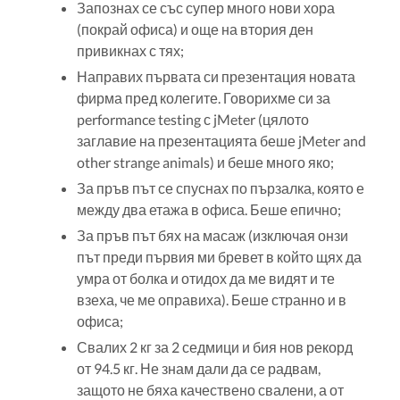
Запознах се със супер много нови хора
(покрай офиса) и още на втория ден
привикнах с тях;
Направих първата си презентация новата
фирма пред колегите. Говорихме си за
performance testing с jMeter (цялото
заглавие на презентацията беше jMeter and
other strange animals) и беше много яко;
За пръв път се спуснах по пързалка, която е
между два етажа в офиса. Беше епично;
За пръв път бях на масаж (изключая онзи
път преди първия ми бревет в който щях да
умра от болка и отидох да ме видят и те
взеха, че ме оправиха). Беше странно и в
офиса;
Свалих 2 кг за 2 седмици и бия нов рекорд
от 94.5 кг. Не знам дали да се радвам,
защото не бяха качествено свалени, а от