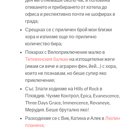
отиването и прибирането от хотела до
офиса и респективно почти не шофирах в
града;
Срещнах се с приличен брой мои близки
хора и изпихме още по-прилично
количество бира;
Покарах с Велоприключение малко в
Тетевенския балкан
на изтощителни жеги
(имам си вече и аграрен фен, йей…) с хора,
които не познавам, но беше супер яко
приключение;
Със Злати ходихме на Hills of Rock в
Пловдив. Чухме Контрол, Epica, Evanescence,
Three Days Grace, Immencence, Revaneye,
Мерудия. Беше брутално яко!
Разходихме се с Вик, Катина и Алек в
Люлин
планина;