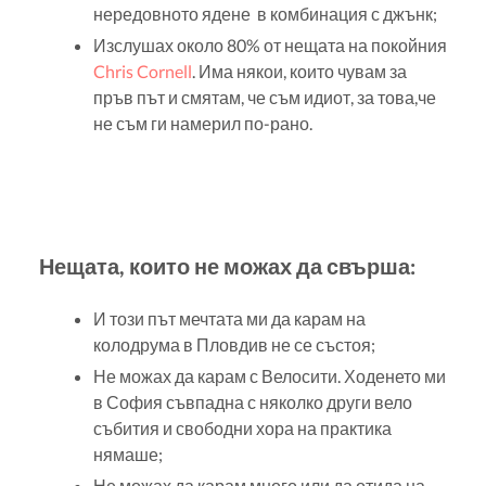
нередовното ядене в комбинация с джънк;
Изслушах около 80% от нещата на покойния
Chris Cornell
. Има някои, които чувам за
пръв път и смятам, че съм идиот, за това,че
не съм ги намерил по-рано.
Нещата, които не можах да свърша:
И този път мечтата ми да карам на
колодрума в Пловдив не се състоя;
Не можах да карам с Велосити. Ходенето ми
в София съвпадна с няколко други вело
събития и свободни хора на практика
нямаше;
Не можах да карам много или да отида на