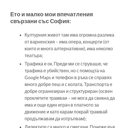
Ето и малко мои впечатления
свързани със София:
Културния живот там има огромна разлика
от варненския – има опера, концерти (от
които и много алтернативни), има няколко
театъра;
Трафика е ок. Преди ми се струваше, че
трафика е убийствен, но с помощта на
Google Maps и телефон в ръка се справях
много добре пеш и с колата. Транспорта е
добре огранизиран и структуриран (освен
проклетите трамваи – не мога да свикна да
има и още един играч в платното за
движение и като карам покрай трамвай
продължавам да изтръпвам);
Дилектите са много и смесени. Понеже във