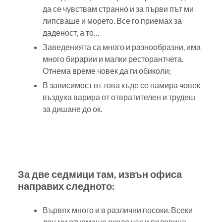
да се чувствам странно и за първи път ми
липсваше и морето. Все го приемах за
даденост, а то…
Заведенията са много и разнообразни, има
много бирарии и малки ресторантчета.
Отнема време човек да ги обиколи;
В зависимост от това къде се намира човек
въздуха варира от отвратителен и трудеш
за дишане до ок.
За две седмици там, извън офиса
направих следното:
Вървях много и в различни посоки. Всеки
ден ми отнемаше около час и половина