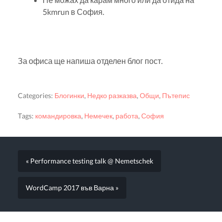
5kmrun в София.
За офиса ще напиша отделен блог пост.
Categories:
Блогинки
,
Недко разказва
,
Общи
,
Пътепис
Tags:
командировка
,
Немечек
,
работа
,
София
« Performance testing talk @ Nemetschek
WordCamp 2017 във Варна »