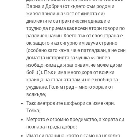
Варна и Добрич (от където съм родом и
живял прилична част от живота си)
диалектите са практически еднакви е
трудно да приема как всеки втори говори по
различен начин. Което пък от своя страна е
ок, защото и аз сигурно им звуча странно
(особено като кажа, че е патладжан, а не син
домат (а историята за чушка vs пипер
изобщо няма да я започвам, че може да ям
бой :) )). Пък и има много хора от всички
краища на страната там и не е изобщо за
учудване. Голям град – много хора и от
всякъде;
Таксиметровите шофьори са измекяри.
Точка;
Метрото е огромно предимство, а хората си
познават града добре;
Имат си планина, която е само на няколко