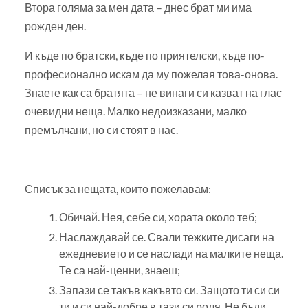
Втора голяма за мен дата – днес брат ми има
рожден ден.
И къде по братски, къде по приятелски, къде по-
професионално искам да му пожелая това-онова.
Знаете как са братята – не винаги си казват на глас
очевидни неща. Малко недоизказани, малко
премълчани, но си стоят в нас.
Списък за нещата, които пожелавам:
Обичай. Нея, себе си, хората около теб;
Наслаждавай се. Свали тежките дисаги на
ежедневието и се наслади на малките неща.
Те са най-ценни, знаеш;
Запази се такъв какъвто си. Защото ти си си
ти и си най-добре в тази си роля. Не бъди