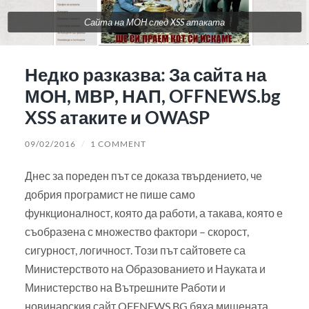
Сайта на МОН след XSS атаката
Недко разказва: За сайта на
МОН, МВР, НАП, OFFNEWS.bg
XSS атаките и OWASP
09/02/2016
/
1 COMMENT
Днес за пореден път се доказа твърдението, че
добрия програмист не пише само
функционалност, която да работи, а такава, която е
съобразена с множество фактори – скорост,
сигурност, логичност. Този път сайтовете са
Министерството на Образованието и Науката и
Министерство на Вътрешните Работи и
новинарския сайт OFFNEWS.BG бяха мишената