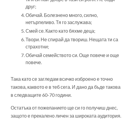
друг;
Обичай. Болезнено много, силно,
нетърпеливо. Тя го заслужава;
Смей се. Както като бяхме деца;
Твори. Не спирай да твориш. Нещата ти са
страхотни;
Обичай семейството си. Още повече и още
повече.
Така като се загледам всичко изброено е точно
такова, каквото е в теб сега. И дано да бъде такова
в следващите 60-70 години.
Остатъка от пожеланието ще си го получиш днес,
защото е прекалено личен за широката аудитория.