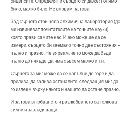
бицепсите. Определят и сърцето си даже! Голямо
било, малко било. Не вярвам на това.
Зад сърцето стои цяла алхимична лаборатория (да
ме извиняват почитателите на точните науки),
която прави самите нас. И ако можеше да се
измери, сърцето би заемало точно две състояния –
пълно и празно. Не вярвам, че то може да бъде
пълно до някъде, да има съвсем малко и т.н.
Сърцето за миг може да се напълни до горе и да
прелива, да залива останалите, следващия миг да
го излеем върху някого и нашето да остане празно.
И за това влюбването и разлюбването са толкова
силни и завладяващи.