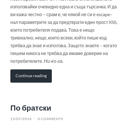
използвайки очевидно една и съща търсачка. И да
ви кажа честно – срам е, че някой не си е escape–
нал параметрите за да предтврати един прост XSS,
които потребителя подава. Това е нещо
тривиално, нещо, което всеки, който пише код
трябва да знае и използва. Защото знаете – когато
пишем никога не трябва да имаме доверие на
потребителите.
Ни-ко-га.
Continue reading
По братски
13/07/2014
/
0 COMMENTS